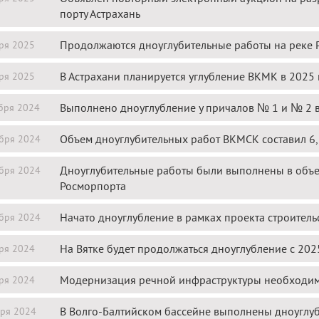
порту Астрахань
Продолжаются дноуглубительные работы на реке 
ря 2025
В Астрахани планируется углубление ВКМК в 2025 
ря 2025
Выполнено дноуглубление у причалов № 1 и № 2 в 
бря 2024
Объем дноуглубительных работ ВКМСК составил 6,8
бря 2024
Дноуглубительные работы были выполнены в объем
бря 2024
Росморпорта
Начато дноуглубление в рамках проекта строитель
бря 2024
На Вятке будет продолжаться дноуглубление с 202
ря 2024
Модернизация речной инфраструктуры необходима
ря 2024
В Волго-Балтийском бассейне выполнены дноуглуби
ря 2024