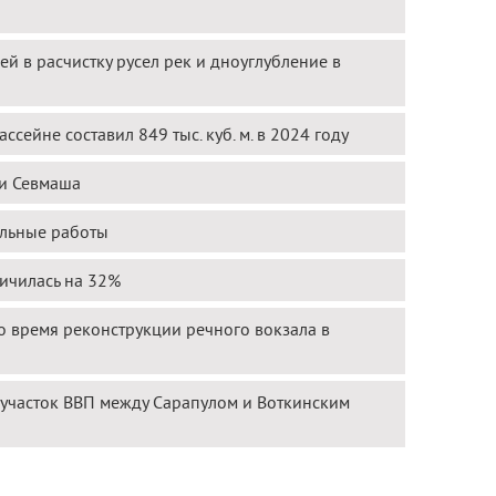
й в расчистку русел рек и дноуглубление в
сейне составил 849 тыс. куб. м. в 2024 году
ии Севмаша
ельные работы
ичилась на 32%
о время реконструкции речного вокзала в
 участок ВВП между Сарапулом и Воткинским