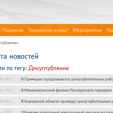
Подписка
Технологии и опыт
Мероприятия
Ко
глубление»
та новостей
ти по тегу:
Дноуглубление
В Приморье продолжаются дноуглубительные рабо
ля 2025
В Махачкалинский филиал Росморпорта передали
ря 2025
В Кировской области проведут дноуглубительные 
ря 2025
Объявлен повторный электронный аукцион на раз
ря 2025