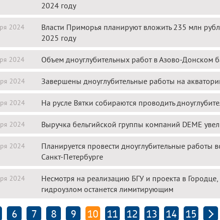
2024 году
Власти Приморья планируют вложить 235 млн рубле
ря 2024
2025 году
Объем дноуглубительных работ в Азово-Донском бас
ря 2024
Завершены дноуглубительные работы на акватор
ря 2024
На русле Вятки собираются проводить дноуглубит
ря 2024
Выручка бельгийской группы компаний DEME увел
ря 2024
Планируется провести дноуглубительные работы в
ря 2024
Санкт-Петербурге
Несмотря на реализацию БГУ и проекта в Городце,
ря 2024
гидроузлом останется лимитирующим
6
7
8
9
10
11
12
13
14
15