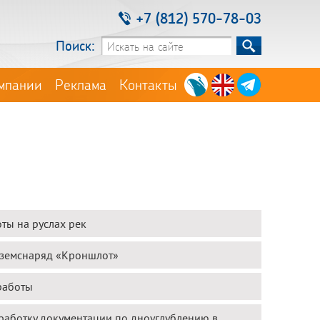
+7 (812) 570-78-03
Поиск:
мпании
Реклама
Контакты
ты на руслах рек
 земснаряд «Кроншлот»
работы
работку документации по дноуглублению в