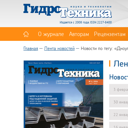
Издается с 2008 года. ISSN 2227-8400
О журнале
Авторам
Рецензентам
Главная
Лента новостей
Новости по тегу: «Дноу
Лен
Новос
3 февра
30 янва
22 янва
16 янва