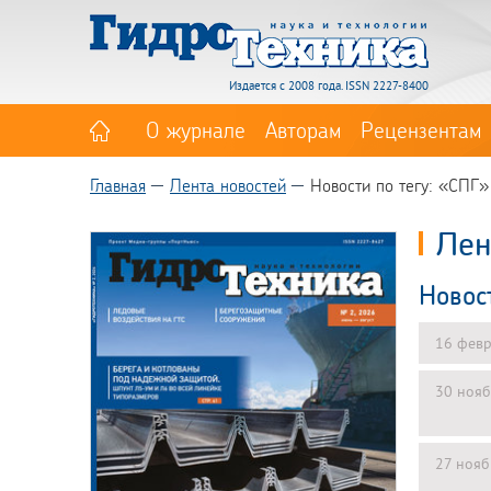
Издается с 2008 года. ISSN 2227-8400
О журнале
Авторам
Рецензентам
Главная
Лента новостей
Новости по тегу: «СПГ»
Лен
Новос
16 февр
30 нояб
27 нояб