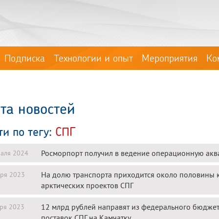
Подписка
Технологии и опыт
Мероприятия
Ко
та новостей
ти по тегу:
СПГ
Росморпорт получил в ведение операционную акв
аля 2024
На долю транспорта приходится около половины к
ря 2023
арктических проектов СПГ
12 млрд рублей направят из федерального бюджет
ря 2023
поставок СПГ на Камчатку