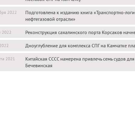
Подготовлена к изданию книга «Транспортно-логи
бря 2022
нефтегазовой отрасли»
Реконструкция сахалинского порта Корсаков начн
я 2022
Дноуглубление для комплекса СПГ на Камчатке пла
2022
Китайская СССС намерена привлечь семь судов для
ста 2021
Бечевинская