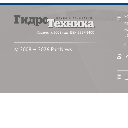
Ж
п
м
Издается с 2008 года. ISSN 2227-8400
2
С
© 2008 — 2026 PortNews
У
П