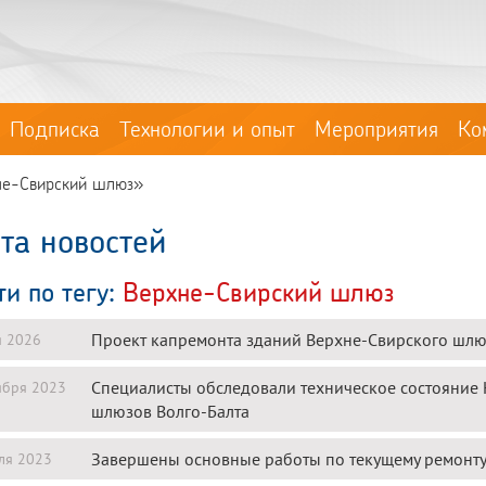
Подписка
Технологии и опыт
Мероприятия
Ко
хне-Свирский шлюз»
та новостей
ти по тегу:
Верхне-Свирский шлюз
Проект капремонта зданий Верхне-Свирского шлю
я 2026
Специалисты обследовали техническое состояние
ября 2023
шлюзов Волго-Балта
Завершены основные работы по текущему ремонту
ля 2023