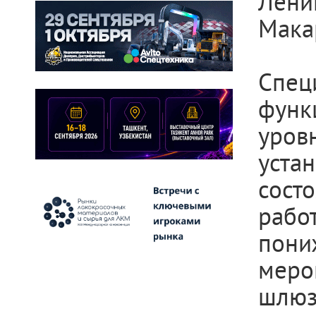
Лени
Мака
Спец
функ
уров
уста
сос
раб
пони
меро
шлюз