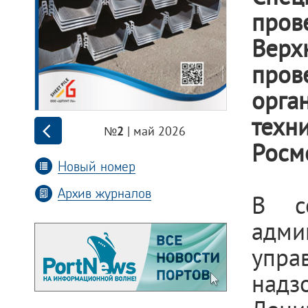
пров
Верх
пров
орга
техн
| май 2026
№2
Росм
Новый номер
Архив журналов
В с
адми
упра
над