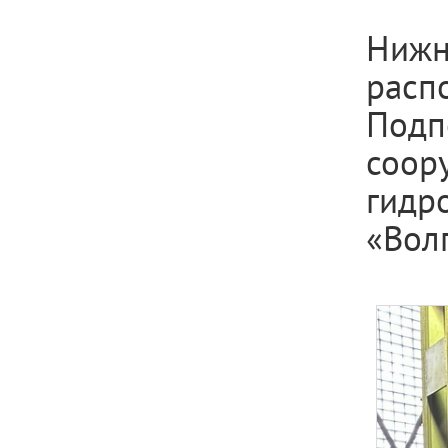
Ниж
расп
Подп
соор
гидр
«Волг