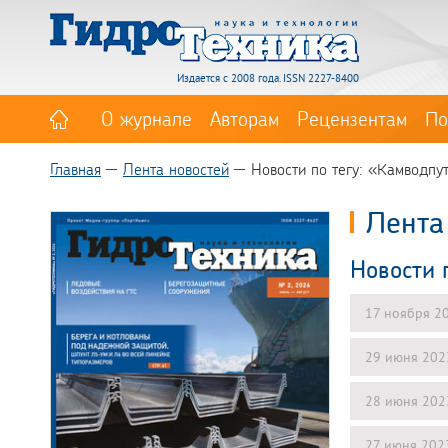
Издается с 2008 года. ISSN 2227-8400
О журнале
Авторам
Рецензентам
По
Главная
Лента новостей
Новости по тегу: «Камводпу
Лента
Новости 
17 ноября 2
29 июня 202
28 июня 202
27 июня 202