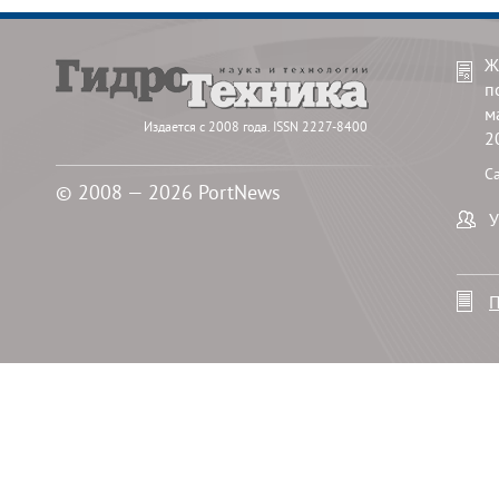
Ж
п
м
Издается с 2008 года. ISSN 2227-8400
2
С
© 2008 — 2026 PortNews
У
П