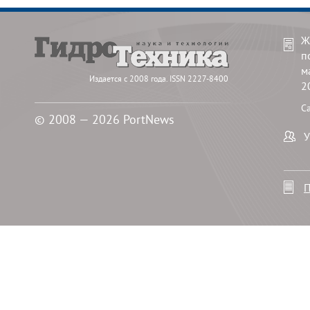
Ж
п
м
Издается с 2008 года. ISSN 2227-8400
2
С
© 2008 — 2026 PortNews
У
П