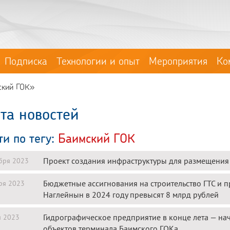
Подписка
Технологии и опыт
Мероприятия
Ко
ский ГОК»
та новостей
ти по тегу:
Баимский ГОК
Проект создания инфраструктуры для размещения
бря 2023
Бюджетные ассигнования на строительство ГТС и 
ря 2023
Наглейнын в 2024 году превысят 8 млрд рублей
Гидрографическое предприятие в конце лета — нач
я 2023
объектов терминала Баимского ГОКа