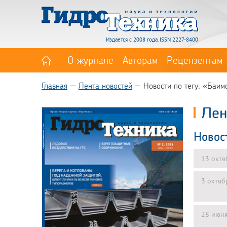
Издается с 2008 года. ISSN 2227-8400
О журнале
Авторам
Рецензентам
Главная
Лента новостей
Новости по тегу: «Баим
Лен
Новос
13 октя
3 октяб
28 июн