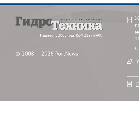
Ж
п
м
Издается с 2008 года. ISSN 2227-8400
2
С
© 2008 — 2026 PortNews
У
П