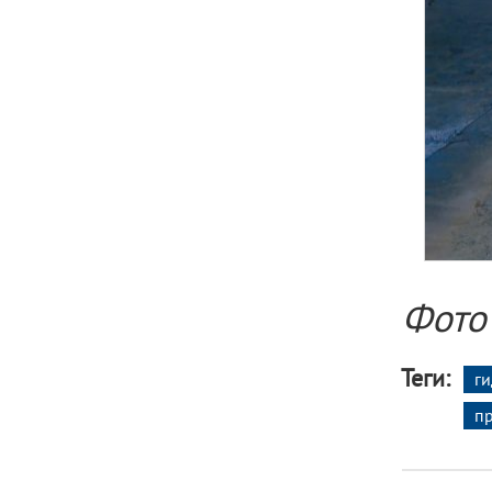
Фото
Теги:
ги
п