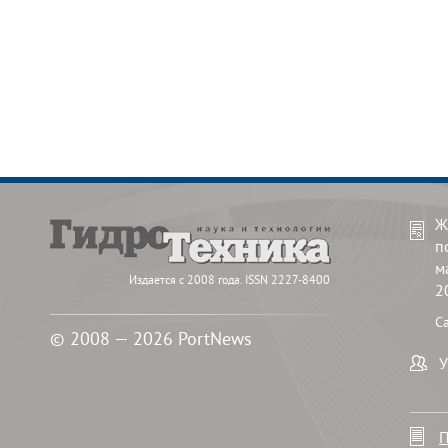
Ж
п
м
Издается с 2008 года. ISSN 2227-8400
2
С
© 2008 — 2026 PortNews
У
П