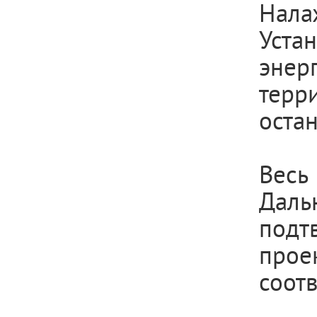
Нал
Уст
эне
терр
остан
Вес
Дал
подт
прое
соот