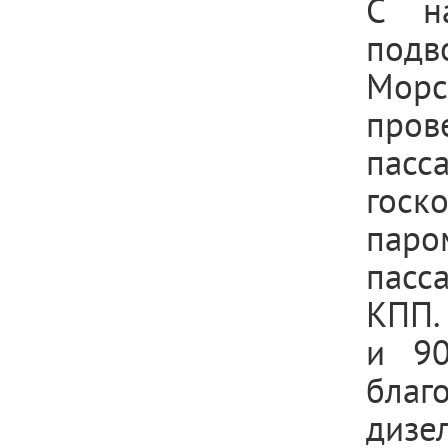
С на
подв
Морс
пров
пас
госк
паро
пасс
КПП.
и 90
благ
дизе