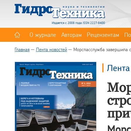
Издается с 2008 года. ISSN 2227-8400
О журнале
Авторам
Рецензентам
По
Главная
Лента новостей
Морспасслужба завершила ст
Лента
Мор
стр
при
Морс