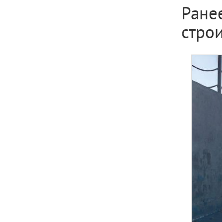
Ране
строи