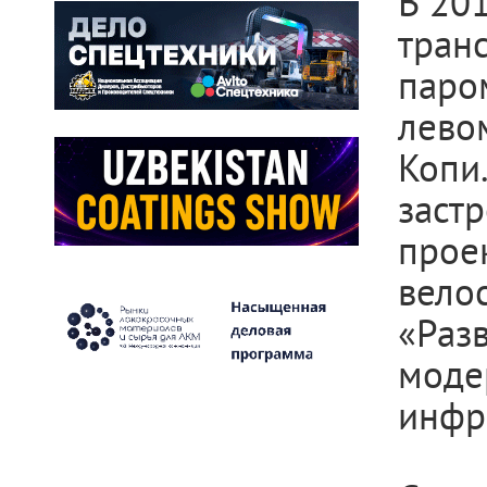
В 20
тран
паро
лево
Копи
зас
прое
вело
«Раз
мод
инфр