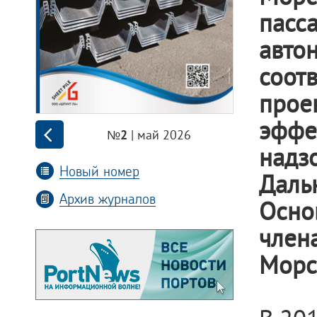
пасс
авт
соот
про
эффе
| май 2026
№2
надз
Новый номер
Дал
Архив журналов
Осно
член
Морс