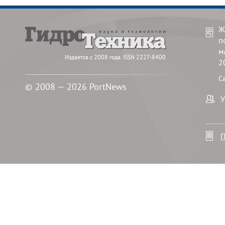
Ж
п
м
Издается с 2008 года. ISSN 2227-8400
2
С
© 2008 — 2026 PortNews
У
П