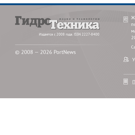
Ж
п
м
Издается с 2008 года. ISSN 2227-8400
2
С
© 2008 — 2026 PortNews
У
П