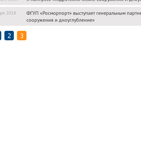
ФГУП «Росморпорт» выступает генеральным партне
ря 2018
сооружения и дноуглубление»
2
3