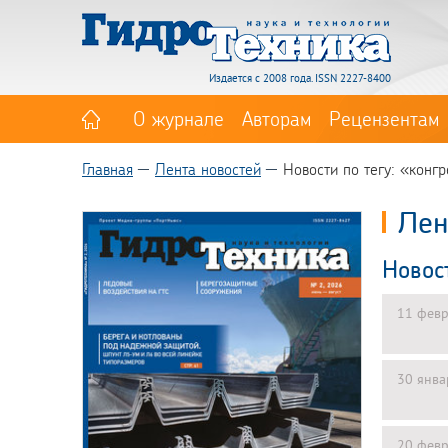
Издается с 2008 года. ISSN 2227-8400
О журнале
Авторам
Рецензентам
Главная
Лента новостей
Новости по тегу: «конг
Лен
Новос
11 февр
30 янва
20 февр