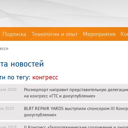
Подписка
Технологии и опыт
Мероприятия
Ко
ресс»
та новостей
ти по тегу:
конгресс
Росморпорт направит представительную делегаци
аля 2020
на конгресс «ГТС и дноуглубление»
BLRT REPAIR YARDS выступили спонсором III Конг
ря 2020
дноуглубление»
II Конгресс «Гидротехнические сооружения и дноу
аля 2019