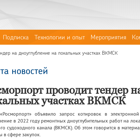
Подписка
Технологии и опыт
Мероприятия
Ко
ендер на дноуглубление на локальных участках ВКМСК
та новостей
сморпорт проводит тендер н
кальных участках ВКМСК
«Росморпорт» объявило запрос котировок в электронно
ение в 2022 году ремонтных дноуглубительных работ на лока
го судоходного канала (ВКМСК). Об этом говорится в матер
ы в сфере закупок.