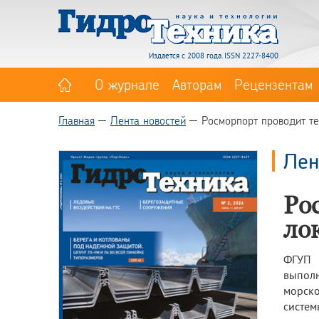
Издается с 2008 года. ISSN 2227-8400
О журнале
Авторам
Рецензентам
Главная
Лента новостей
Росморпорт проводит т
Лен
Ро
ло
ФГУП 
выполн
морско
систем