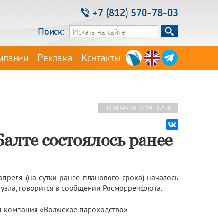
+7 (812) 570-78-03
Поиск:
мпании
Реклама
Контакты
30 АПРЕЛЯ 2019 12:20
алте состоялось ранее
преля (на сутки ранее планового срока) началось
зла, говорится в сообщении Росморречфлота.
 компания «Волжское пароходство».