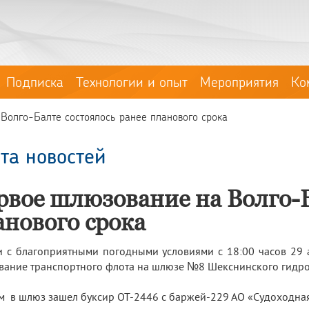
Подписка
Технологии и опыт
Мероприятия
Ко
Волго-Балте состоялось ранее планового срока
та новостей
рвое шлюзование на Волго-Б
анового срока
и с благоприятными погодными условиями с 18:00 часов 29 а
ание транспортного флота на шлюзе №8 Шекснинского гидроу
 в шлюз зашел буксир ОТ-2446 с баржей-229 АО «Судоходная