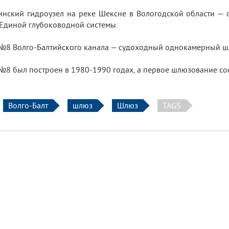
нский гидроузел на реке Шексне в Вологодской области — 
 Единой глубоководной системы.
8 Волго-Балтийского канала — судоходный однокамерный шлю
8 был построен в 1980-1990 годах, а первое шлюзование сост
Волго-Балт
шлюз
Шлюз
TAGS