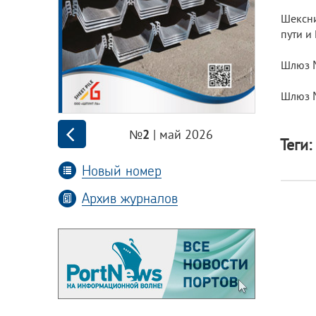
Шексни
пути и
Шлюз №
Шлюз №
| май 2026
№2
Теги:
Новый номер
Архив журналов