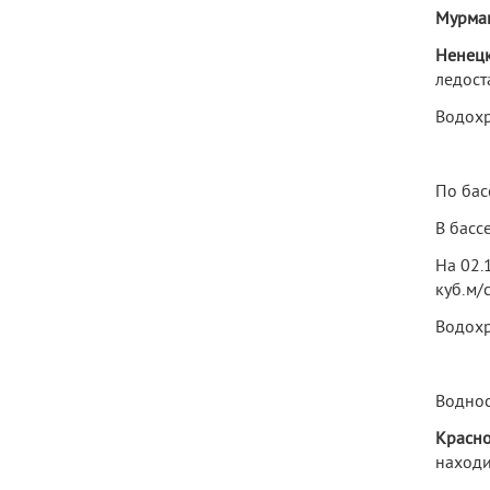
Мурман
Ненецк
ледост
Водохр
По бас
В басс
На 02.
куб.м/с
Водохр
Воднос
Красно
находи