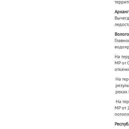
террит
Арханг
Вычегд
ледост
Волого
Главно
водохр
На тер
МР от 
откачк
На тер
резул
реках 
На тер
МР от 
потопл
Респуб