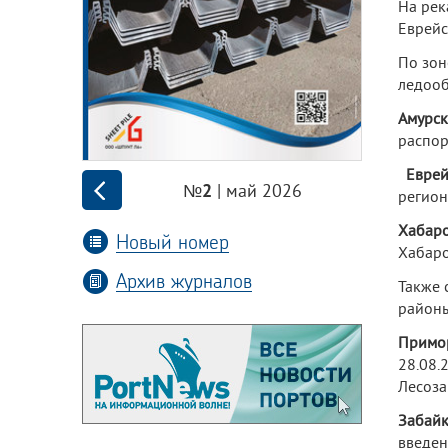
На рек
Еврейс
По зон
ледооб
Амурск
распор
Еврей
| май 2026
№2
регион
Хабаро
Новый номер
Хабаро
Архив журналов
Также 
районы
Примо
28.08.
Лесоза
Забайк
введен