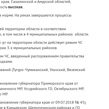
 края, Сахалинской и Амурской областей,
ность
высокая.
в норме. На реках завершаются процессы
ей территории области в соответствии
, в том числе в 4 муниципальных районах области.
-рг на территории области действует режим ЧС
ории 3-х муниципальных районов.
им ЧС, введенный распоряжением правительства
одками.
аний (Тугуро-Чумиканский, Ульчский, Вяземский
тановление губернатора Приморского края от
аничного МР, Уссурийского ГО, Октябрьского МР,
о МР.
ановление губернатора края от 09.07.2018 № 45),
ле в Карымском, Шелопугинском районах и ГО