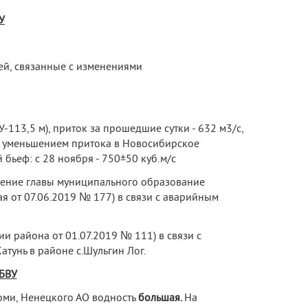
У
ей, связанные с изменениями
-113,5 м), приток за прошедшие сутки - 632 м
3
/с,
и с уменьшением притока в Новосибирское
ьеф: с 28 ноября - 750±50 куб.м/с
ление главы муниципального образование
я от 07.06.2019 № 177) в связи с аварийным
и района от 01.07.2019 № 111) в связи с
тунь в районе с.Шульгин Лог.
 БВУ
оми, Ненецкого АО водность
большая.
На