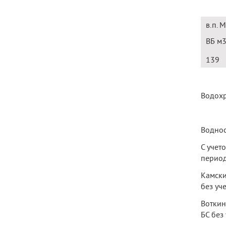
в.п. 
ВБ м
139
Водохр
Воднос
С учет
период
Камски
без уч
Воткин
БС без