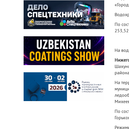
«Город
Водохр
По сос
253,52
На вод
Нижего
Шахунс
района
На тер
муници
ледооб
Михеев
По сос
Горько
Режимы