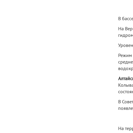
В басс
На Вер
гидром
Уровен
Режим 
средне
водохр
Алтайс
Колыва
состоя
В Сове
появле
На тер