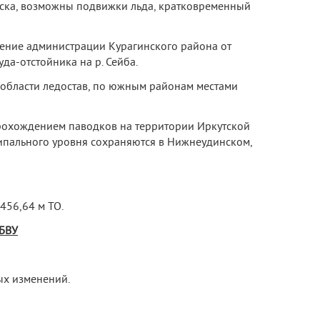
нгуска, возможны подвижки льда, кратковременный
ление администрации Курагинского района от
да-отстойника на р. Сейба.
х области ледостав, по южным районам местами
прохождением паводков на территории Иркутской
ипального уровня сохраняются в Нижнеудинском,
 456,64 м ТО.
 БВУ
ых изменений.