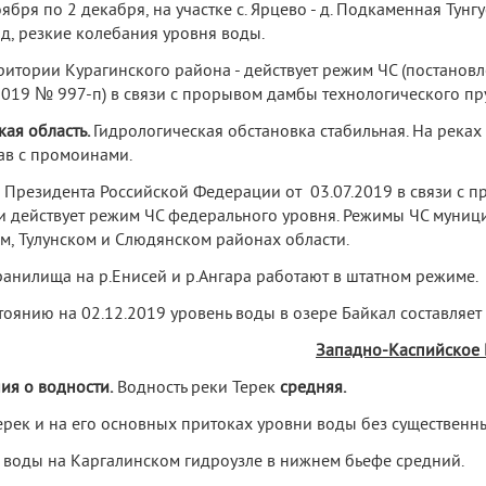
оября по 2 декабря, на участке с. Ярцево - д. Подкаменная Ту
д, резкие колебания уровня воды.
ритории Курагинского района - действует режим ЧС (постанов
2019 № 997-п) в связи с прорывом дамбы технологического пру
кая область.
Гидрологическая обстановка стабильная. На река
ав с промоинами.
 Президента Российской Федерации от 03.07.2019 в связи с 
и действует режим ЧС федерального уровня. Режимы ЧС муниц
м, Тулунском и Слюдянском районах области.
анилища на р.Енисей и р.Ангара работают в штатном режиме.
тоянию на 02.12.2019 уровень воды в озере Байкал составляет
Западно-Каспийское
ия о водности.
Водность реки Терек
средняя.
Терек и на его основных притоках уровни воды без существенн
 воды на Каргалинском гидроузле в нижнем бьефе средний.