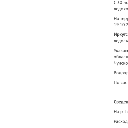
С 30 н
ледохо
На тер
19.10.
Иркутс
ледост
Указом
област
Чунско
Водохр
По сос
Сведен
На р. 
Расход