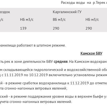
Расходы воды на р.Терек 
Моздок
Каргалинский ГУ
3
/с
НБ м
3
/с
ВБ м
3
/с
НБ м
3
/с
139
290
290
анилища работают в штатном режиме.
Камское БВУ
ть рек в зоне деятельности БВУ
средняя
. На Камском водохра
ом складывающейся гидрологической и водохозяйственной об
 с 11.11.2019 по 10.12.2019 включительно установлены режи
й - в режиме сработки водохранилища к 11.12.2019 до отметки
ета сгонно-нагонных ветровых явлений;
ский - в режиме поддержания уровня воды в верхнем бьефе у 
 учета сгонно-нагонных ветровых явлений.