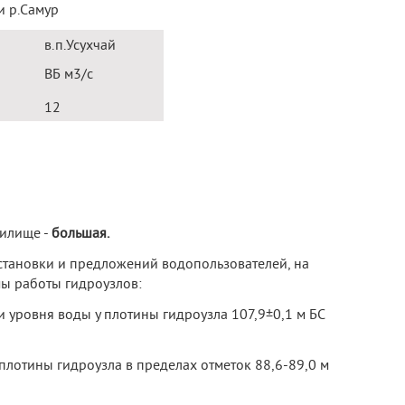
и р.Самур
в.п.Усухчай
ВБ м
3
/с
12
нилище -
большая.
становки и предложений водопользователей, на
мы работы гидроузлов:
 уровня воды у плотины гидроузла 107,9±0,1 м БС
плотины гидроузла в пределах отметок 88,6-89,0 м