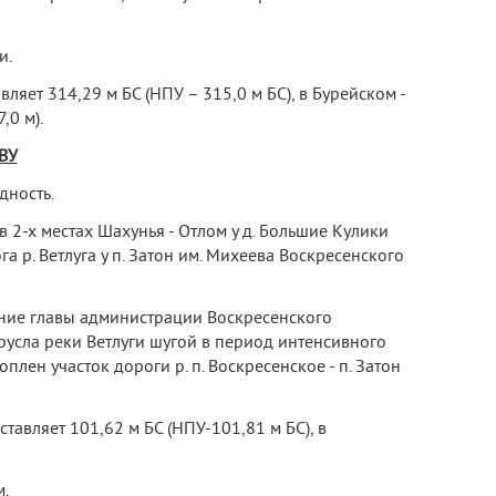
и.
яет 314,29 м БС (НПУ – 315,0 м БС), в Бурейском -
,0 м).
ВУ
дность.
в 2-х местах Шахунья - Отлом у д. Большие Кулики
 р. Ветлуга у п. Затон им. Михеева Воскресенского
ние главы администрации Воскресенского
 русла реки Ветлуги шугой в период интенсивного
лен участок дороги р. п. Воскресенское - п. Затон
авляет 101,62 м БС (НПУ-101,81 м БС), в
м.