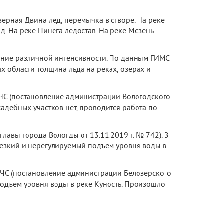
верная Двина лед, перемычка в створе. На реке
д. На реке Пинега ледостав. На реке Мезень
ание различной интенсивности. По данным ГИМС
х области толщина льда на реках, озерах и
ЧС (постановление администрации Вологодского
садебных участков нет, проводится работа по
лавы города Вологды от 13.11.2019 г. № 742). В
резкий и нерегулируемый подъем уровня воды в
ЧС (постановление администрации Белозерского
подъем уровня воды в реке Куность. Произошло