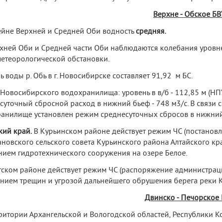
Верхне - Обское БВ
ейне Верхней и Средней Оби водность
средняя.
хней Оби и Средней части Оби наблюдаются колебания уровн
етеорологической обстановки.
ь воды р. Обь в г. Новосибирске составляет 91,92 м БС.
Новосибирского водохранилища: уровень в в/б - 112,85 м (НПУ
суточный сбросной расход в нижний бьеф - 748 м
3
/с. В связ
анилище установлен режим среднесуточных сбросов в нижний б
кий край.
В Курьинском районе действует режим ЧС (постанов
новского сельского совета Курьинского района Алтайского кра
нием гидротехнического сооружения на озере Белое.
тском районе действует режим ЧС (распоряжение администраци
нием трещин и угрозой дальнейшего обрушения берега реки Ка
Двинско - Печорское
ритории Архангельской и Вологодской областей, Республики К