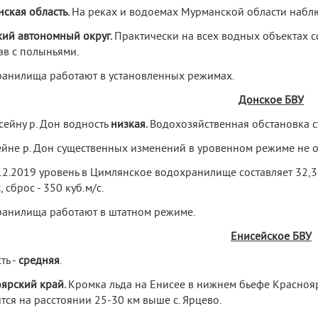
ская область.
На реках и водоемах Мурманской области набл
ий автономный округ.
Практически на всех водных объектах с
ав с полыньями.
анилища работают в установленных режимах.
Донское БВУ
сейну р. Дон водность
низкая
.
Водохозяйственная обстановка с
ейне р. Дон существенных изменений в уровенном режиме не о
12.2019 уровень в Цимлянское водохранилище составляет 32,39
, сброс - 350 куб.м/с.
анилища работают в штатном режиме.
Енисейское БВУ
ть -
средняя
.
ярский край.
Кромка льда на Енисее в нижнем бьефе Красноя
тся на расстоянии 25-30 км выше с. Ярцево.