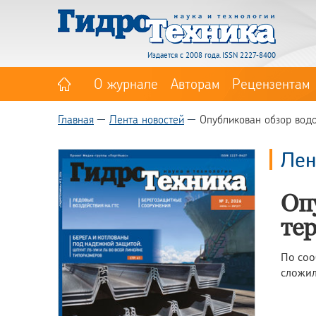
Издается с 2008 года. ISSN 2227-8400
О журнале
Авторам
Рецензентам
Главная
Лента новостей
Опубликован обзор водо
Лен
Оп
те
По соо
сложил