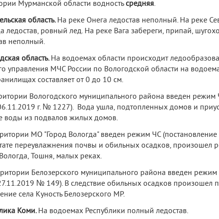
ории Мурманской области водность
средняя
.
ельская область.
На реке Онега ледостав неполный. На реке Се
а ледостав, ровный лед. На реке Вага забереги, припай, шугохо
ав неполный.
дская область.
На водоемах области происходит ледообразов
го управления МЧС России по Вологодской области на водоема
анилищах составляет от 0 до 10 см.
ритории Вологодского муниципального района введен режим 
06.11.2019 г. № 1227). Вода ушла, подтопленных домов и приу
е воды из подвалов жилых домов.
ритории МО "Город Вологда" введен режим ЧС (постановление г
ьтате переувлажнения почвы и обильных осадков, произошел 
Вологда, Тошня, малых реках.
ритории Белозерского муниципального района введен режим 
27.11.2019 № 149). В следствие обильных осадков произошел 
ение села Куность Белозерского МР.
лика Коми.
На водоемах Республики полный ледостав.