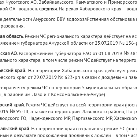
ах Чукотского АО, Забайкальского, Камчатского и Приморского
кой ОА - водность
средняя
. На реках Хабаровского края – вод
е деятельности Амурского БВУ водохозяйственная обстановка 
разования.
ая область.
Режим ЧС регионального характера действует на вс
яжением губернатора Амурской области от 25.07.2019 № 136-р
ская АО.
Распоряжением губернатора ЕАО от 01.08.2019 № 385
ального характера, в том числе режим ЧС действует на террит
вский край.
На территории Хабаровского края действует реж
вского края от 29.07.2019 № 623-рп в связи с дождевыми пав
сохраняется режим ЧС на территории 5 муниципальных образов
, в районе им. Лазо и г. Комсомольске-на-Амуре).
рский край.
Режим ЧС действует на всей территории края (пос
2019 № 95-ПГ, а также на территории: Лазовского района, Погр
водского ГО, Надежденского МР, Партизанского МР, Хасанског
альский край.
На территории края сохраняется режим ЧС (пост
ный в результате прохождения проливных дождей, в том чис