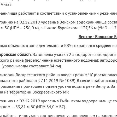
 Чита».
анилища работают в соответствии с установленными режимам
тоянию на 02.12.2019 уровень в Зейском водохранилище составл
 м БС (НПУ – 256,0 м), в Нижне-Бурейском - 137,56 м (УМО – 127
Верхне - Волжское Б
ных объектах в зоне деятельности БВУ сохраняется
средняя
во
родская область.
Затоплены участки 2 автодорог - автодорога 
кого района (переполнение естественного водоема); автодорога
 (уровень воды составляет 84 см).
ритории Воскресенского района введен режим ЧС (постановле
пального района от 27.11.2019 № 1089). В связи с забитостью
разования произошел подъем уровня воды в реке Ветлуга. Затоп
а на территории Воскресенского МР.
тоянию на 02.12.2019 уровень в Рыбинском водохранилище сост
вском - 83,81 м БС (НПУ-84,0 м БС).
 работы гидроузлов соответствуют установленным параметра