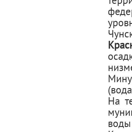
терр
феде
уров
Чунс
Крас
осад
низм
Мину
(вода
На т
муни
воды