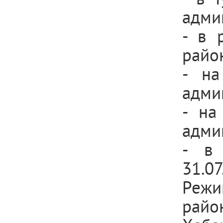
адми
- в 
район
- на
адми
- на
адми
- в 
31.07
Режи
райо