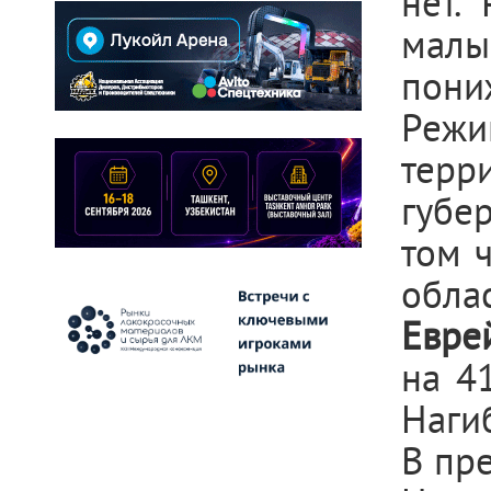
нет.
мал
пони
Режи
терр
губер
том
облас
Евре
на 41
Нагиб
В пре