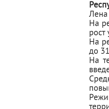
Респ
Лена
На р
рост 
На р
до 31
На т
введ
Сред
повы
Режи
терр