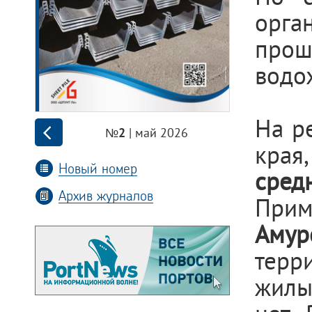
орг
про
водо
На р
| май 2026
№2
края
Новый номер
сред
Архив журналов
Прим
Амур
терр
жилы