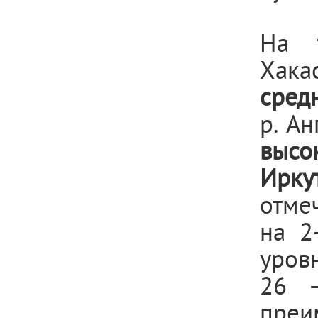
На т
Хака
сред
р. Ан
высо
Ирку
отме
на 2
уров
26 –
преи