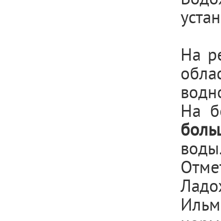
уста
На р
обл
водн
На б
боль
воды
Отме
Ладо
Ильм