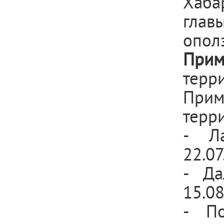
Хаба
глав
опол
При
тер
Прим
терр
- Ла
22.0
- Да
15.0
- П