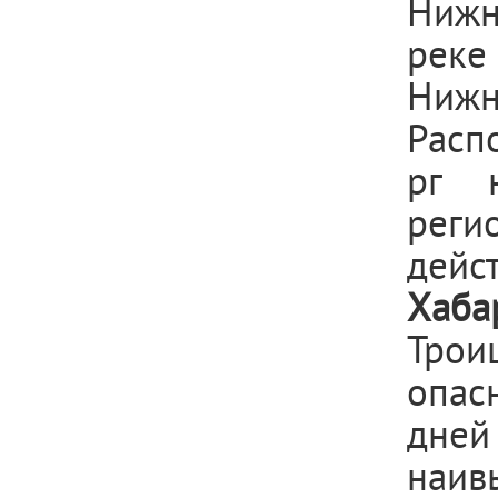
Нижн
рек
Нижн
Расп
рг 
реги
дейс
Хаба
Трои
опас
дней 
наив