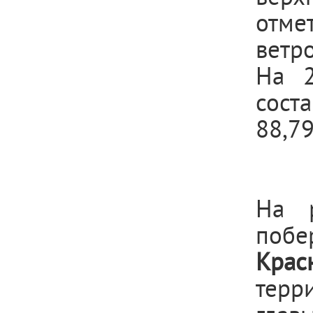
отме
ветр
На 2
сост
88,79
На р
побе
Крас
терр