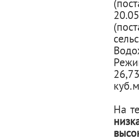
(пос
20.
(пос
сельс
Водо
Режи
26,7
куб.м
На т
низк
высо