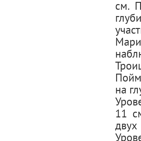
см. 
глуби
учас
Мар
набл
Трои
Поймы
на гл
Урове
11 с
двух
Уров