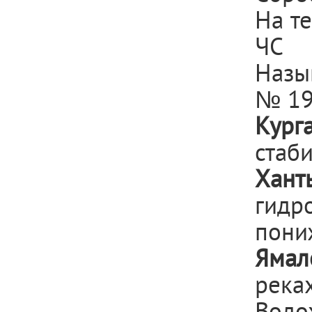
На т
ЧС
Назы
№ 19
Кург
стаби
Хан
гидр
пони
Ямал
река
Вод