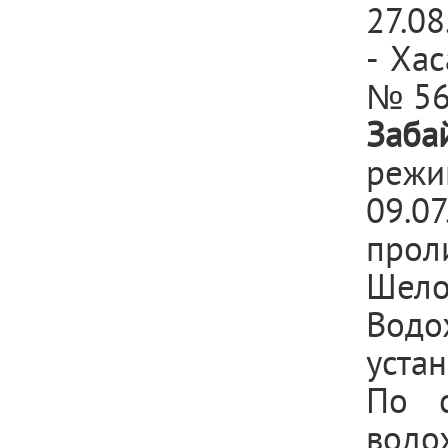
27.08
- Ха
№ 56
Заба
режи
09.0
про
Шело
Вод
уста
По с
водо