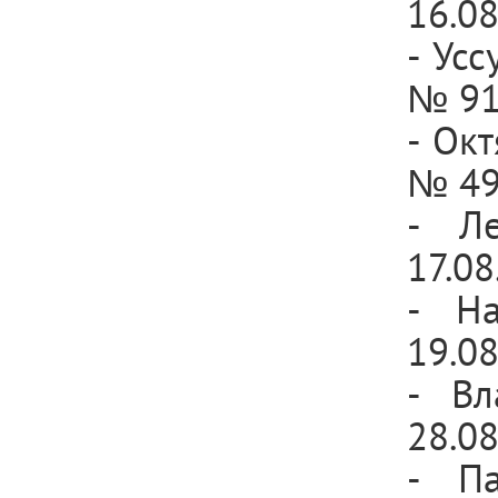
16.0
- Ус
№ 91
- Ок
№ 49
- Л
17.08
- Н
19.0
- Вл
28.0
- П