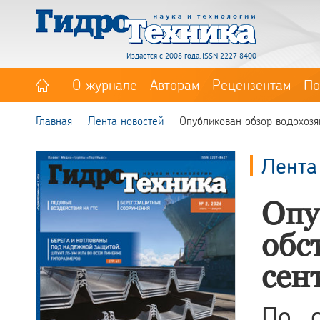
Издается с 2008 года. ISSN 2227-8400
О журнале
Авторам
Рецензентам
По
Главная
Лента новостей
Опубликован обзор водохозя
Лента
Опу
обс
сен
По с