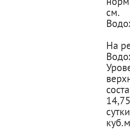
норм
см.
Водо
На р
Водо
Уро
верх
сост
14,7
сутк
куб.м