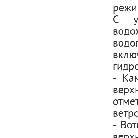
режи
С у
вод
вод
вклю
гидр
- Ка
верх
отме
ветр
- Во
верх