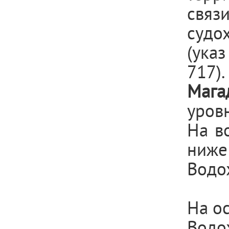
связ
судо
(указ
717).
Мага
уров
На в
ниже
Водо
На о
Вод