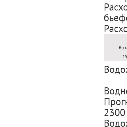
Расх
бьеф
Расх
ВБ 
1
Водо
Водн
Прог
2300
Водо