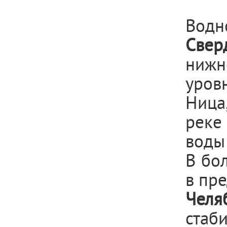
Водн
Свер
нижн
уров
Ница
реке
воды 
В бо
в пре
Челя
стаби