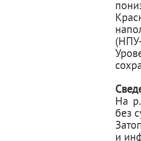
пони
Крас
напо
(НПУ-
Уро
сохра
Свед
На р
без 
Зато
и инф