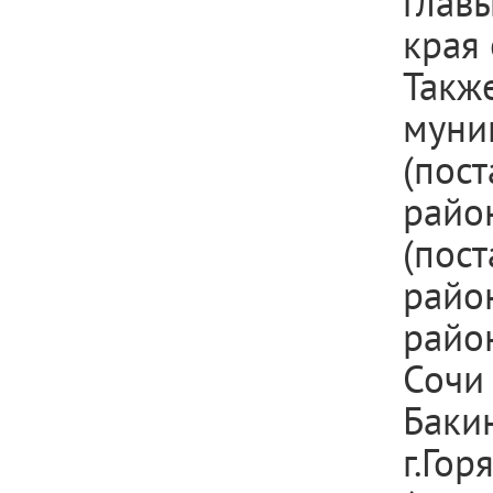
глав
края 
Так
муни
(пос
райо
(пос
райо
райо
Сочи
Баки
г.Гор