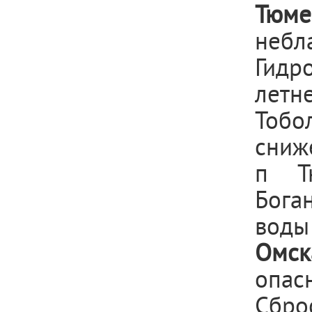
Тюме
неб
Гидр
летн
Тобо
сниже
п Т
Бога
воды 
Омск
опас
Сбро