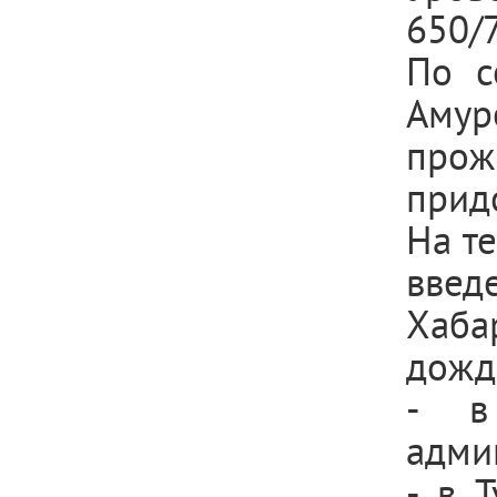
650/7
По с
Амур
прож
прид
На т
вве
Хаба
дожд
- в
адми
- в 