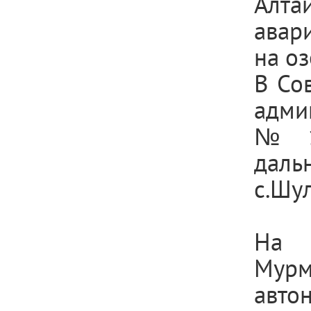
Алта
авар
на оз
В Со
адми
№ 11
даль
с.Шул
На 
Мурм
авто