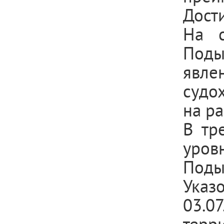
Дост
На с
Поды
явле
судо
на ра
В тр
уровн
Подым
Ука
03.0