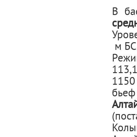
В ба
сред
Урове
м БС
Режи
113,
1150
бьеф 
Алтай
(пос
Колы