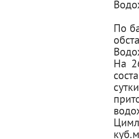
Водо
По б
обста
Водо
На 2
сост
сут
при
вод
Цимл
куб.