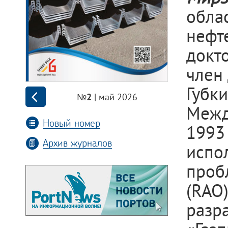
обла
нефт
докт
член 
Губк
| май 2026
№2
Межд
Новый номер
1993
Архив журналов
исп
проб
(RAO
раз