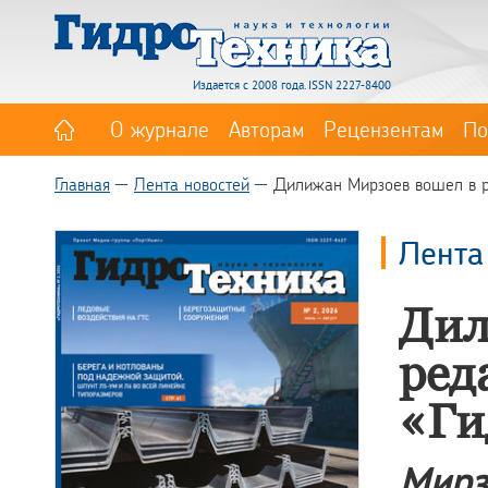
Издается с 2008 года. ISSN 2227-8400
О журнале
Авторам
Рецензентам
По
Главная
Лента новостей
Дилижан Мирзоев вошел в р
Лента
Дил
ред
«Ги
Мирз