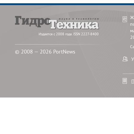
Ж
п
м
Издается с 2008 года. ISSN 2227-8400
2
С
© 2008 — 2026 PortNews
У
П