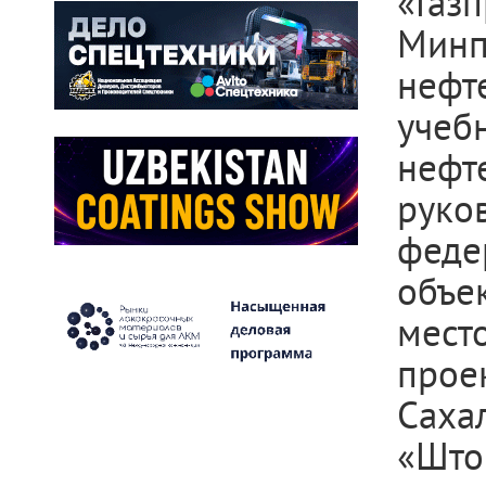
«Газ
Минп
нефт
уче
неф
рук
феде
объ
мест
прое
Сах
«Шт