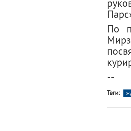
руко
Парс»
По п
Мир
посв
кури
--
Теги:
ж