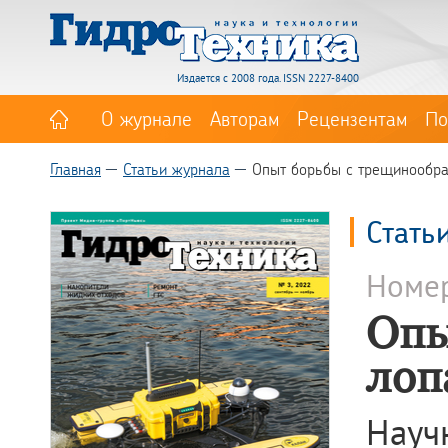
Издается с 2008 года. ISSN 2227-8400
О журнале
Авторам
Рецензентам
По
Главная
Статьи журнала
Опыт борьбы с трещинообра
Стать
Номе
Опы
лоп
Научн