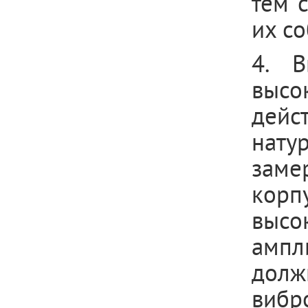
тем 
их с
4. 
высо
дейс
нату
заме
кор
выс
ампл
дол
вибр