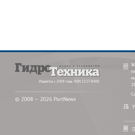
Ж
п
м
Издается с 2008 года. ISSN 2227-8400
2
С
© 2008 — 2026 PortNews
У
П