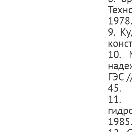
Техн
1978.
9. К
конст
10. 
наде
ГЭС /
45.
11.
гидр
1985.