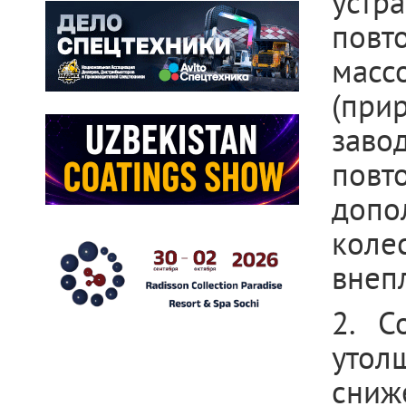
устр
повт
мас
(при
заво
пов
допо
коле
внеп
2. С
уто
сни