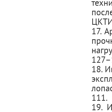
техн
посл
ЦКТИ.
17. А
проч
нагр
127–
18. И
эксп
лопас
111.
19. 