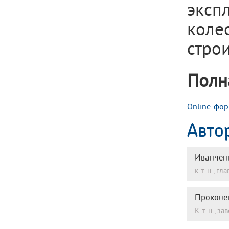
эксп
коле
строи
Полн
Online-фор
Авто
Иванчен
к. т. н.,
Прокопе
К. т. н.,