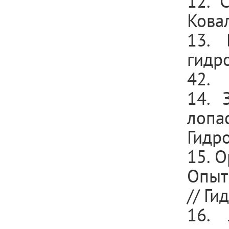
12. 
Ковал
13. 
гидро
42.
14. 
лоп
Гидро
15. О
Опыт
// Ги
16. 