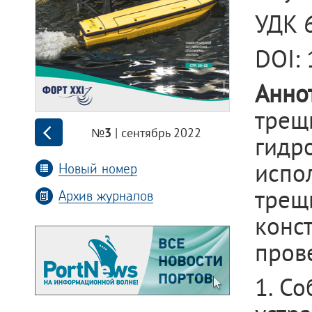
УДК 
DOI:
Анно
трещ
| сентябрь 2022
№3
гид
испо
Новый номер
трещ
Архив журналов
кон
пров
1. С