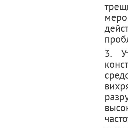
тре
мер
дейс
проб
3. У
конс
сред
вихр
раз
высо
част