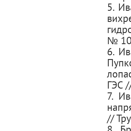
5. И
вихр
гидр
№ 10.
6. Ив
Пупк
лопа
ГЭС /
7. И
напр
// Тр
8. Б