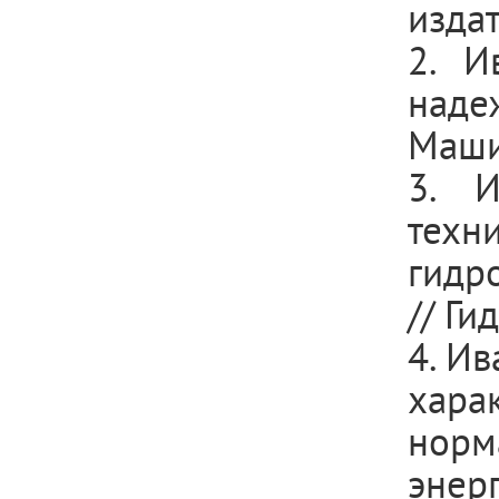
издат
2. И
над
Машин
3. И
тех
гидр
// Ги
4. Ив
хара
нор
энерг