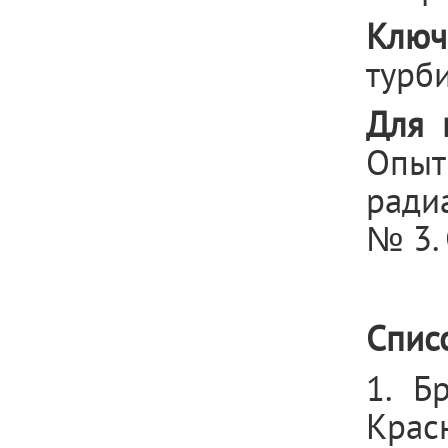
Ключ
турб
Для 
Опы
ради
№ 3. 
Спис
1. Б
Крас