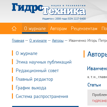
Издается с 2008 года. ISSN 2227-8400
О журнале
Авторам
Рецензентам
По
Главная
О журнале
Авторы
Иванченко Игорь Петр
Автор
О журнале
Этика научных публикаций
Иванчен
Редакционный совет
к. т. н., 
Главный редактор
Статьи
График выхода
Проблем
Система распространения
ГИДРОЭНЕ