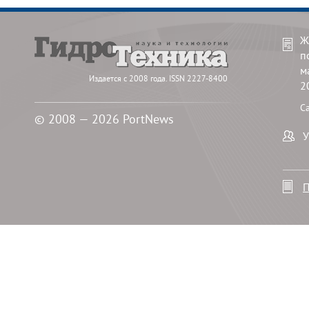
Ж
п
м
Издается с 2008 года. ISSN 2227-8400
2
С
© 2008 — 2026 PortNews
У
П