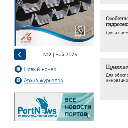
Особенно
гидротех
Для их ре
| май 2026
№2
Применен
Новый номер
Для обесп
Архив журналов
инновацио