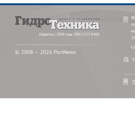
Ж
п
м
Издается с 2008 года. ISSN 2227-8400
2
С
© 2008 — 2026 PortNews
У
П