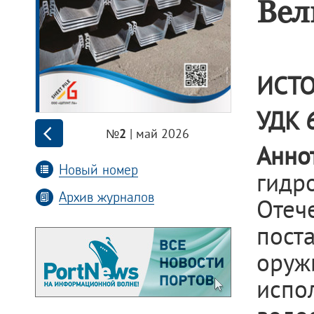
Вел
ИСТ
УДК 
| май 2026
№2
Анно
Новый номер
гидр
Архив журналов
Оте
пост
оруж
исп