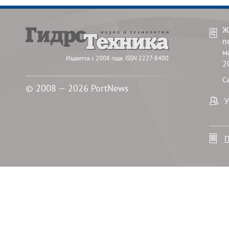
Ж
п
м
Издается с 2008 года. ISSN 2227-8400
2
С
© 2008 — 2026 PortNews
У
П