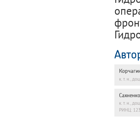
опер
фрон
Гидро
Авто
Корчаги
к. т. н.,
Сахненк
к. т. н.,
РИНЦ: 123