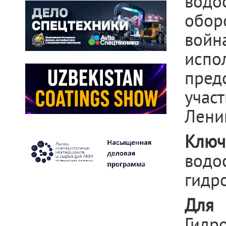
водо
обор
войн
испо
пред
учас
Лени
Ключ
водо
гидр
Для 
Гид