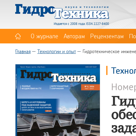
Издается с 2008 года. ISSN 2227-8400
О журнале
Авторам
Рецензентам
По
Главная
Технологии и опыт
Гидротехническое инжене
Техно
Номе
Гид
обе
зад