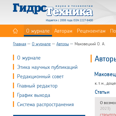
Издается с 2008 года. ISSN 2227-8400
О журнале
Авторам
Рецензентам
По
Главная
О журнале
Авторы
Маковецкий О. А.
Автор
О журнале
Этика научных публикаций
Маковецк
Редакционный совет
к. т. н., 
Главный редактор
Статьи
График выхода
О возмо
Система распространения
2023)
СТРОИТЕЛ