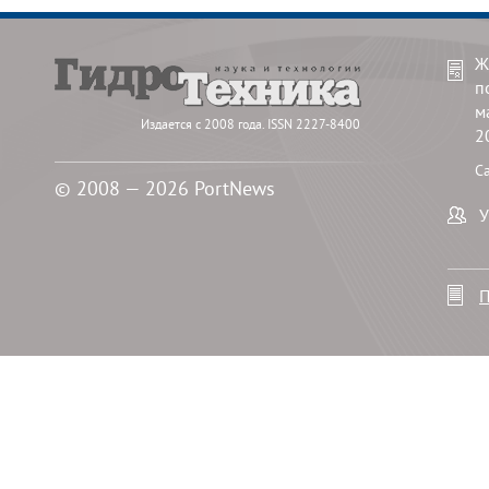
Ж
п
м
Издается с 2008 года. ISSN 2227-8400
2
С
© 2008 — 2026 PortNews
У
П