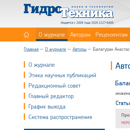
Издается с 2008 года. ISSN 2227-8400
О журнале
Авторам
Рецензентам
Главная
О журнале
Авторы
Балагурак Анаста
Авт
О журнале
Этика научных публикаций
Бала
Редакционный совет
инжене
Главный редактор
Стать
График выхода
Про
Система распространения
МОРС