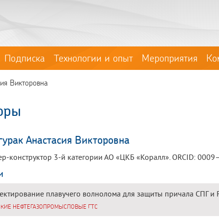
Подписка
Технологии и опыт
Мероприятия
Ко
сия Викторовна
оры
гурак Анастасия Викторовна
р-конструктор 3-й категории АО «ЦКБ «Коралл». ORCID: 00
и
ектирование плавучего волнолома для защиты причала СПГ и
КИЕ НЕФТЕГАЗОПРОМЫСЛОВЫЕ ГТС