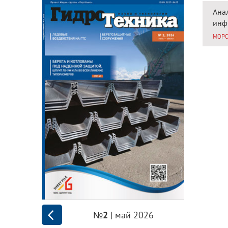
Ана
инф
МОРС
| май 2026
№2