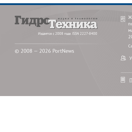
Ж
п
м
Издается с 2008 года. ISSN 2227-8400
2
С
© 2008 — 2026 PortNews
У
П