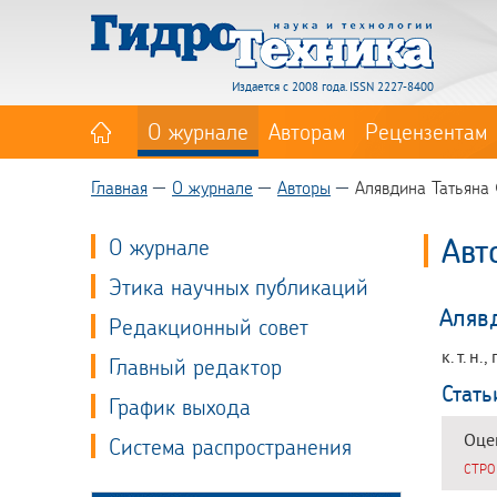
Издается с 2008 года. ISSN 2227-8400
О журнале
Авторам
Рецензентам
Главная
О журнале
Авторы
Алявдина Татьяна
Авт
О журнале
Этика научных публикаций
Аляв
Редакционный совет
к. т. 
Главный редактор
Стать
График выхода
Оце
Система распространения
СТРО