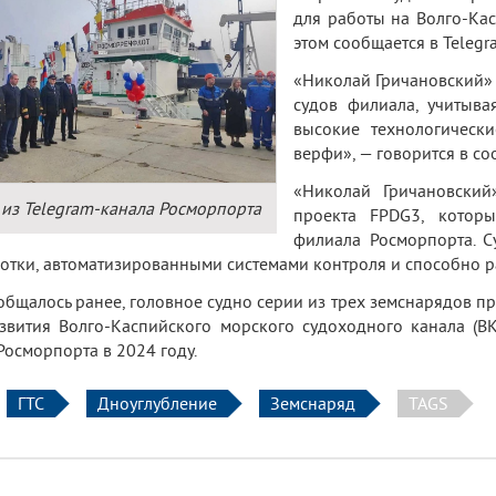
для работы на Волго-Ка
этом сообщается в Teleg
«Николай Гричановский» 
судов филиала, учитыва
высокие технологически
верфи», — говорится в с
«Николай Гричановский
из Telegram-канала Росморпорта
проекта FPDG3, которы
филиала Росморпорта. С
отки, автоматизированными системами контроля и способно ра
общалось ранее, головное судно серии из трех земснарядов 
звития Волго-Каспийского морского судоходного канала (В
Росморпорта в 2024 году.
ГТС
Дноуглубление
Земснаряд
TAGS