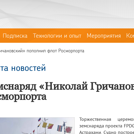
Подписка
Технологии и опыт
Мероприятия
Ко
ичановский» пополнил флот Росморпорта
та новостей
мснаряд «Николай Гричано
сморпорта
Торжественная церем
земснаряда проекта FPDG
Астрахани. Судно постр