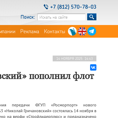
+7 (812) 570-78-03
Поиск:
мпании
Реклама
Контакты
14 НОЯБРЯ 2025 14:43
вский» пополнил флот
ония передачи ФГУП «Росморпорт» нового
3 «Николай Гричановский» состоялась 14 ноября в
оено на верфи «Стройлидерплюс» и предназначено