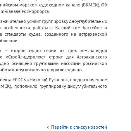
спийском морском судоходном канале (ВКМСК). Об
ram-канале Росморпорта.
значительно усилит группировку дноуглубительных
я особенности работы в Каспийском бассейне и
е стандарты судна, созданного на астраханской
ообщении.
» — второе судно серии из трех земснарядов
е «Стройлидерплюс» строит для Астраханского
удно оснащено грунтовыми насосами российской
ботать круглосуточно и круглогодично.
проекта FPDG3 «Николай Русанов», предназначенное
КМСК), пополнило группировку дноуглубительного
Перейти к списку новостей