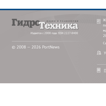
Ж
п
м
Издается с 2008 года. ISSN 2227-8400
2
С
© 2008 — 2026 PortNews
У
П