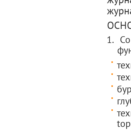
журн
ОСН
Со
фу
тех
тех
бу
глу
те
top