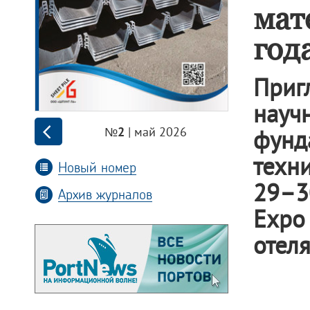
мат
год
Приг
науч
| май 2026
фунд
№2
техни
Новый номер
29–3
Архив журналов
Expo
отеля