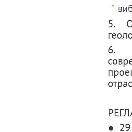
ви
5. О
геол
6. 
совр
прое
отра
РЕГЛ
● 29