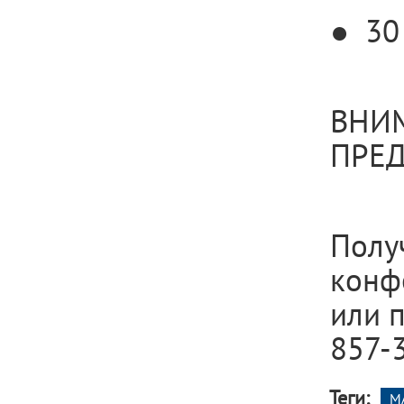
● 30 
ВНИМ
ПРЕД
Полу
конф
или п
857-3
Теги:
М