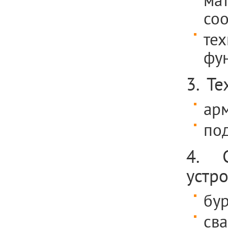
ма
со
тех
фу
3. Т
ар
по
4. С
устр
бу
сва