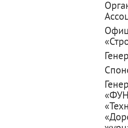
Орга
Ассо
Офиц
«Стро
Гене
Спон
Гене
«ФУН
«Техн
«Дор
журн