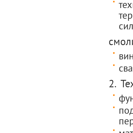
тех
тер
сил
смоли
вин
сва
2. Т
фу
по
пер