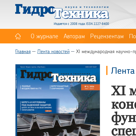
Издается с 2008 года. ISSN 2227-8400
О журнале
Авторам
Рецензентам
По
Главная
Лента новостей
XI международная научно-п
Лента
XI 
кон
фун
спе