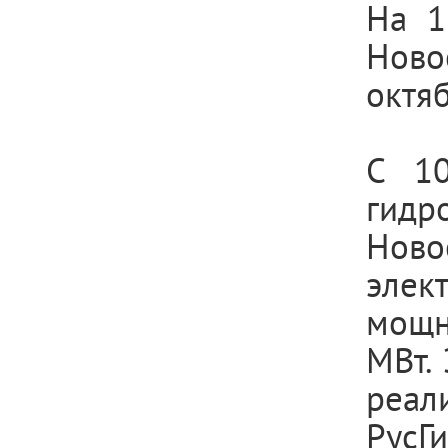
На 1
Ново
октяб
С 10
гид
Ново
элек
мощн
МВт.
реал
РусГи