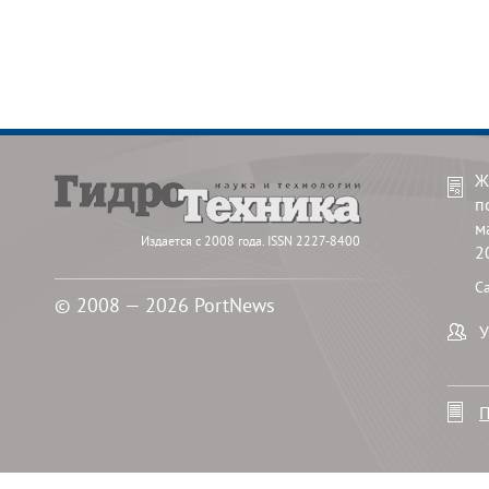
Ж
п
м
Издается с 2008 года. ISSN 2227-8400
2
С
© 2008 — 2026 PortNews
У
П