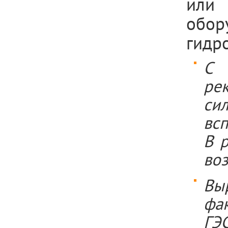
или 
обо
гидр
С
ре
си
всп
В 
воз
Вы
фак
ГЭ