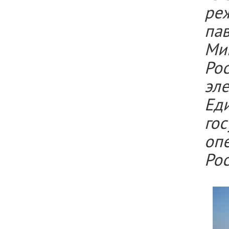
ре
па
Ми
Ро
эл
Ед
го
оп
Рос