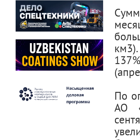
Сумм
месяц
боль
км3)
137%
(апре
По о
АО 
сент
увел