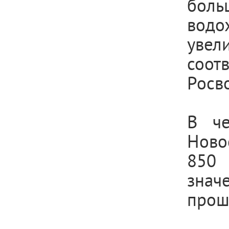
бол
водо
увел
соот
Росв
В че
Ново
850 
знач
прош