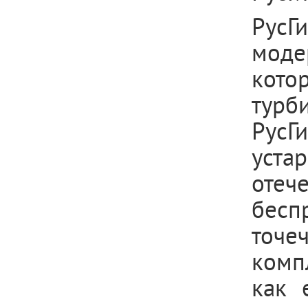
Рус
моде
кото
турб
РусГ
уст
оте
бесп
точе
комп
как 