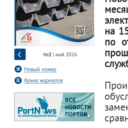
меся
элек
на 1
по о
прош
| май 2026
№2
служ
Новый номер
Архив журналов
Прои
обус
заме
срав