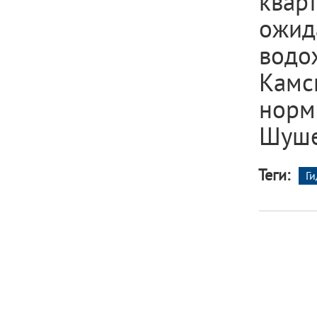
ква
ожид
водо
Камс
нор
Шуше
Теги:
Г