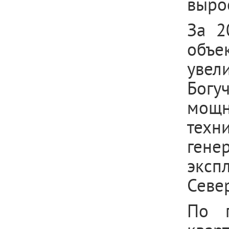
вырос
За 2
объе
увел
Богу
мощн
тех
гене
экс
Севе
По п