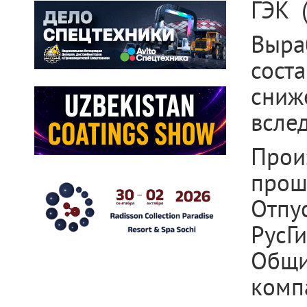
ГЭК 
Выра
соста
сниж
всле
Прои
прошл
Отпу
РусГ
Общи
комп