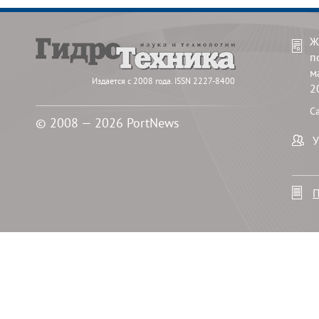
Ж
п
м
Издается с 2008 года. ISSN 2227-8400
2
С
© 2008 — 2026 PortNews
У
П