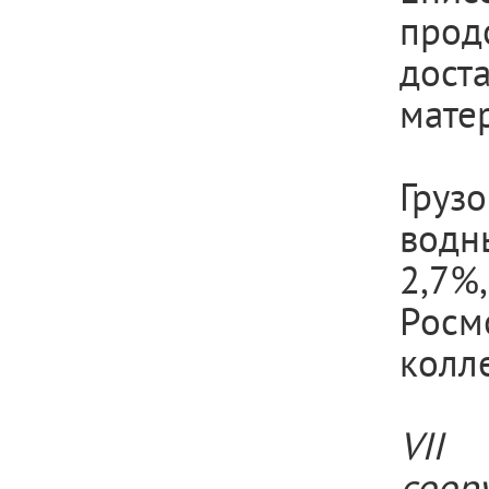
прод
дост
мате
Груз
водн
2,7
Росм
колл
VII 
соор