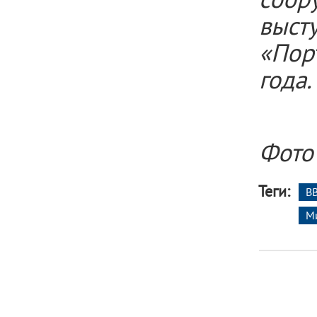
выс
«Пор
года.
Фото
Теги:
В
М