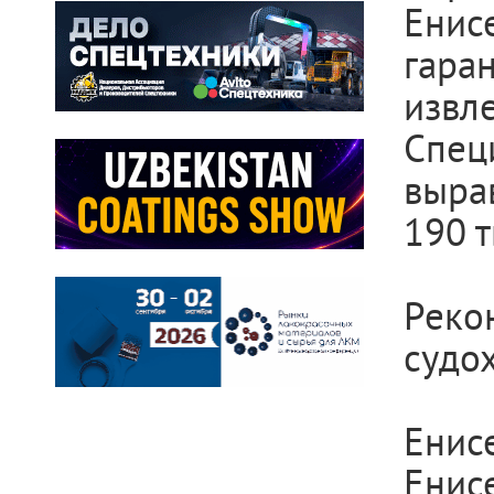
Енис
гара
извл
Спе
выра
190 т
Рек
судох
Енис
Енис