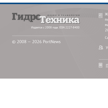
Ж
п
м
Издается с 2008 года. ISSN 2227-8400
2
С
© 2008 — 2026 PortNews
У
П