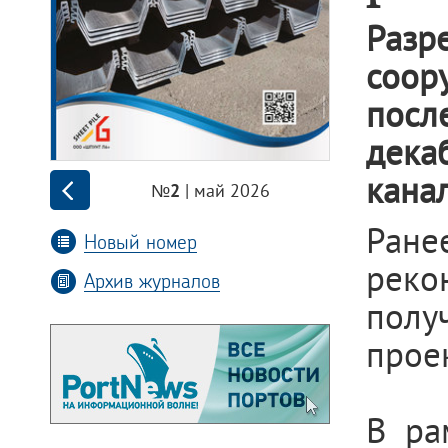
Разр
соор
посл
дека
кана
| май 2026
№2
Ране
Новый номер
реко
Архив журналов
полу
прое
В ра