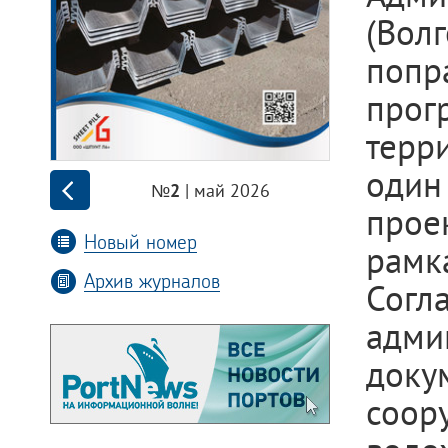
(Вол
поп
прог
терр
оди
| май 2026
№2
прое
Новый номер
рамк
Архив журналов
Сог
адми
док
соо