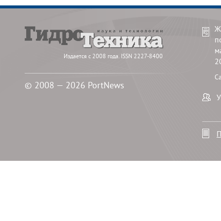
Ж
п
м
Издается с 2008 года. ISSN 2227-8400
2
С
© 2008 — 2026 PortNews
У
П