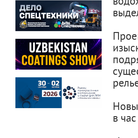
вод
выдел
Про
изыс
подр
сущ
рель
Новы
в ча