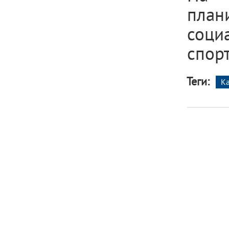
пла
соци
спор
Теги:
К