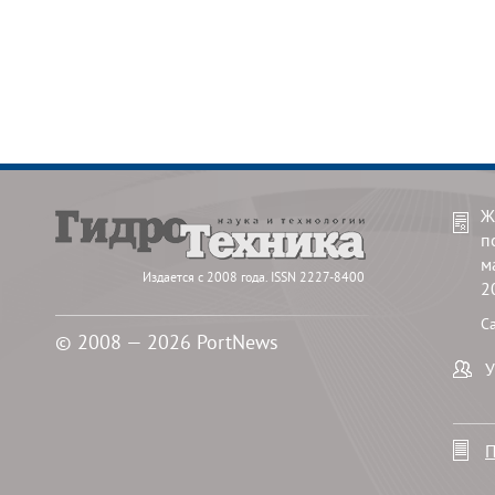
Ж
п
м
Издается с 2008 года. ISSN 2227-8400
2
С
© 2008 — 2026 PortNews
У
П