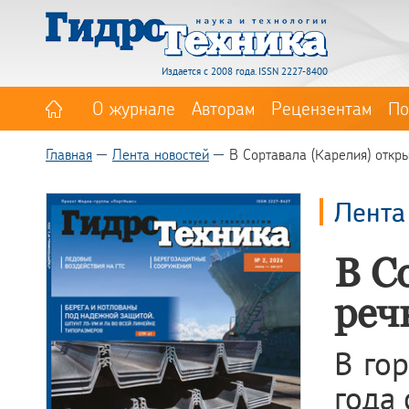
Издается с 2008 года. ISSN 2227-8400
О журнале
Авторам
Рецензентам
По
Главная
Лента новостей
В Сортавала (Карелия) откр
Лента
В С
реч
В го
года