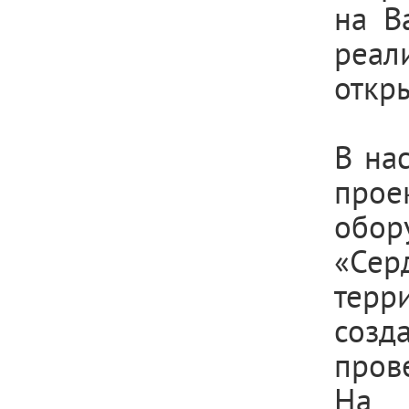
на В
реал
откр
В на
прое
обор
«Сер
терр
созд
пров
На 