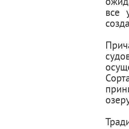
ожид
все 
созд
Прич
суд
осущ
Сорт
прин
озеру
Трад