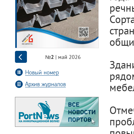
речн
Сорт
стра
общи
| май 2026
№2
Здан
Новый номер
ряд
Архив журналов
мебе
Отме
про
повы