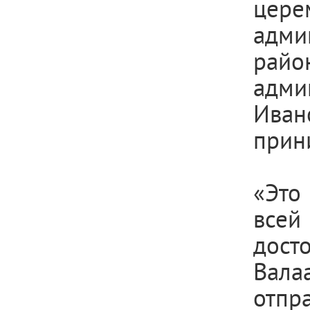
цере
адми
рай
адми
Иван
прин
«Это
всей
дост
Вала
отпр