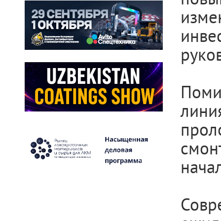
изм
инве
руко
Поми
лин
прол
смон
начал
Совр