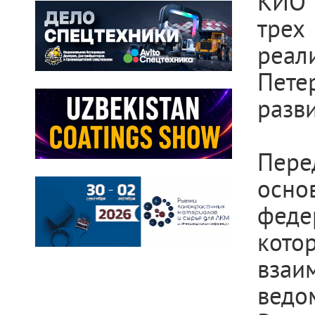
КИО 
тре
реал
Пет
разв
Пере
осно
феде
кот
вза
вед