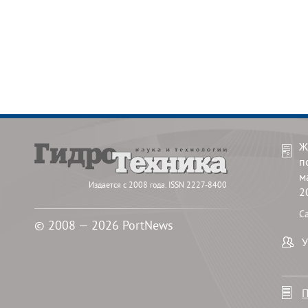
Ж
п
м
Издается с 2008 года. ISSN 2227-8400
2
С
© 2008 — 2026 PortNews
У
П