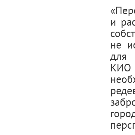
«Пер
и ра
собст
не и
для 
КИО
необ
реде
забр
горо
перс