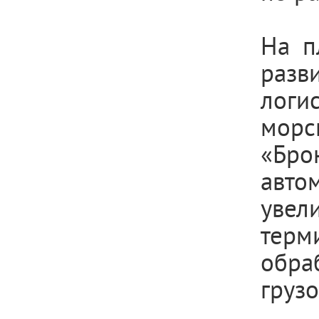
На п
разв
лог
морс
«Бро
авто
увел
терм
обра
грузо