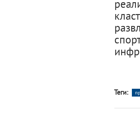
реал
клас
разв
спор
инфр
Теги:
п