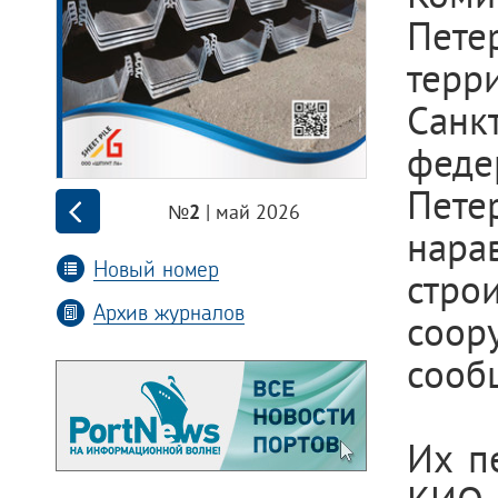
Пет
терр
Сан
феде
Пете
| май 2026
№2
нара
Новый номер
стро
Архив журналов
соор
сооб
Их п