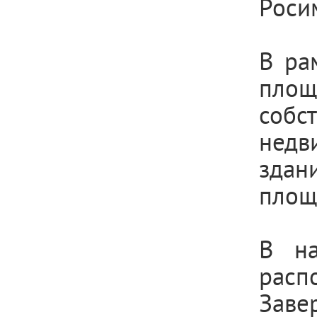
Роси
В ра
пло
соб
недв
здан
площ
В на
расп
Заве