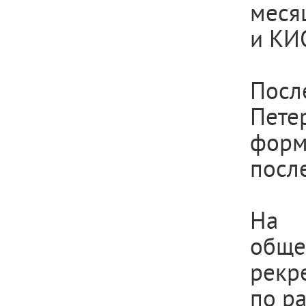
меся
и КИ
Посл
Пете
форм
посл
На 
обще
рекр
по ра