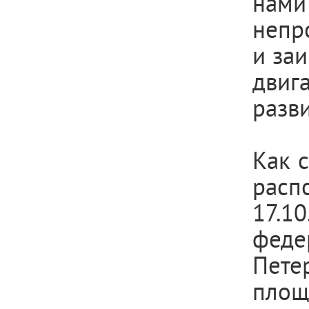
нами
непр
и заи
двиг
разви
Как 
расп
17.
феде
Пет
площ