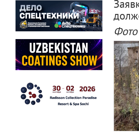
Заяв
долж
Фото