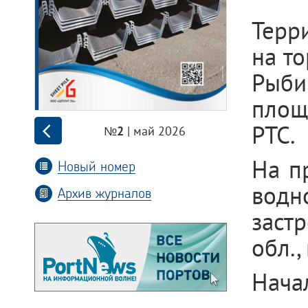
Терр
на т
Рыби
площ
РТС.
| май 2026
№2
На п
Новый номер
водн
Архив журналов
заст
обл.,
Нача