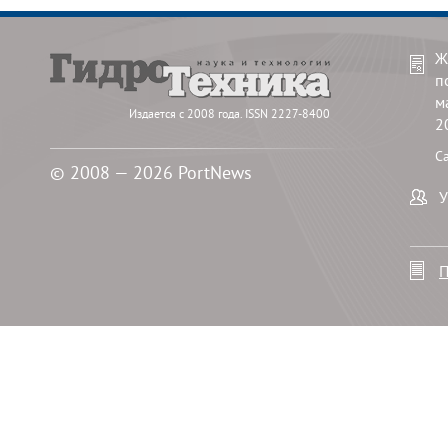
Ж
п
м
Издается с 2008 года. ISSN 2227-8400
2
С
© 2008 — 2026 PortNews
У
П