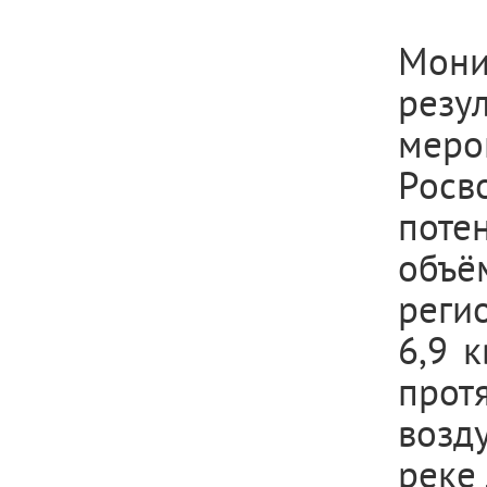
Мони
рез
мер
Росв
поте
объё
реги
6,9 к
прот
возд
реке 