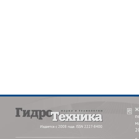
Ж
п
м
Издается с 2008 года. ISSN 2227-8400
2