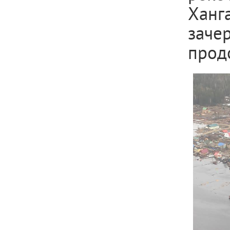
Ханг
заче
прод