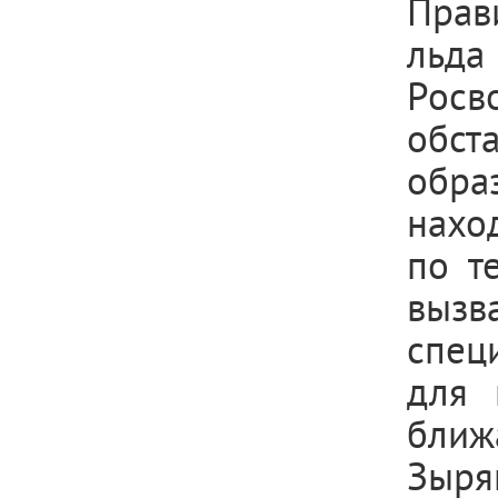
Прав
льд
Рос
обст
обра
нахо
по т
вызв
спец
для 
ближ
Зыря