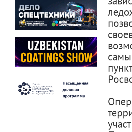
зав
лед
позв
сво
воз
самы
пунк
Росв
Опер
терр
учас