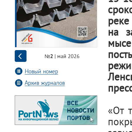
сроко
реке
на з
мысе
пост
| май 2026
№2
режи
Новый номер
Ленс
Архив журналов
прес
«От 
покр