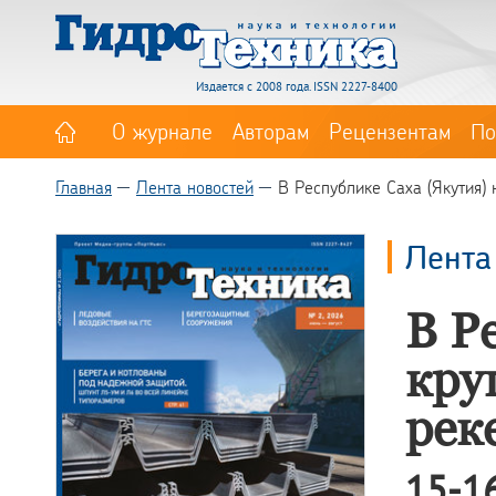
Издается с 2008 года. ISSN 2227-8400
О журнале
Авторам
Рецензентам
По
Главная
Лента новостей
В Республике Саха (Якутия)
Лента
В Р
кру
рек
15-1