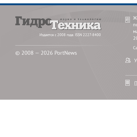
Ж
п
м
Издается с 2008 года. ISSN 2227-8400
2
С
© 2008 — 2026 PortNews
У
П