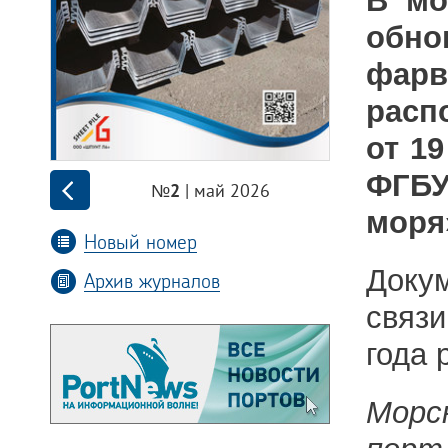
В мо
обно
фар
расп
от 1
ФГБУ
| май 2026
№2
моря
Новый номер
Докум
Архив журналов
связ
года
Морс