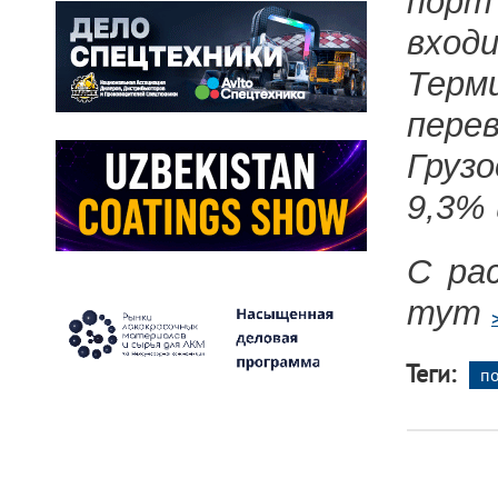
порт
вхо
Терм
пере
Груз
9,3% 
С ра
тут
Теги:
по