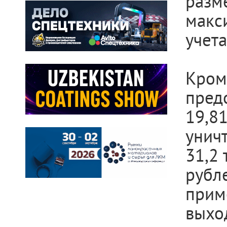
разме
макс
учета
Кром
пред
19,8
унич
31,2 
рубл
при
выхо