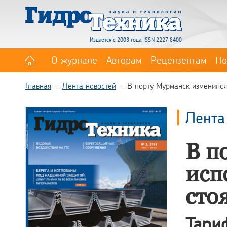
Издается с 2008 года. ISSN 2227-8400
О журнале
Авторам
Рецензентам
По
Главная
Лента новостей
В порту Мурманск изменился
Лента
В п
исп
сто
Тар