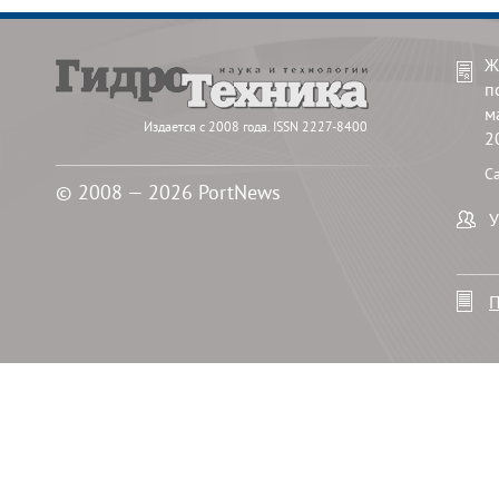
Ж
п
м
Издается с 2008 года. ISSN 2227-8400
2
С
© 2008 — 2026 PortNews
У
П