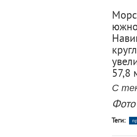
Морс
южно
Нав
круг
увел
57,8 
С те
Фото
Теги:
п