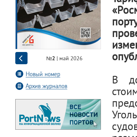
«Рос
порт
пров
изме
опуб
| май 2026
№2
Новый номер
В до
Архив журналов
сто
пред
Угол
суд