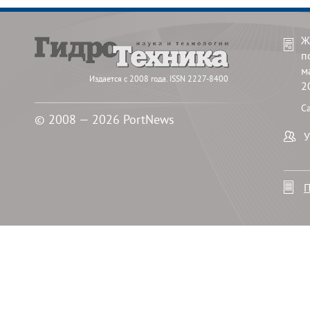
Ж
п
м
Издается с 2008 года. ISSN 2227-8400
2
С
© 2008 — 2026 PortNews
У
П