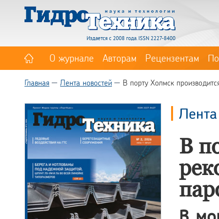
Издается с 2008 года. ISSN 2227-8400
О журнале
Авторам
Рецензентам
По
Главная
Лента новостей
В порту Холмск производитс
Лента
В п
рек
пар
В мо