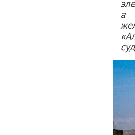
эле
а 
же
«Ал
су