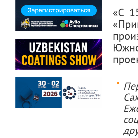
«С 1
«При
прои
Южно
прое
Пе
Са
Еж
со
др