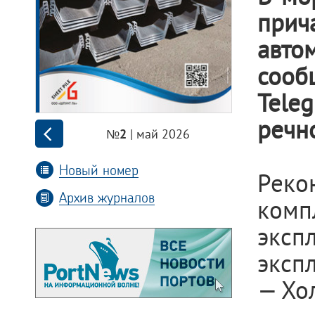
прич
авт
сооб
Tele
речн
| май 2026
№2
Новый номер
Реко
Архив журналов
ком
эксп
эксп
— Хо