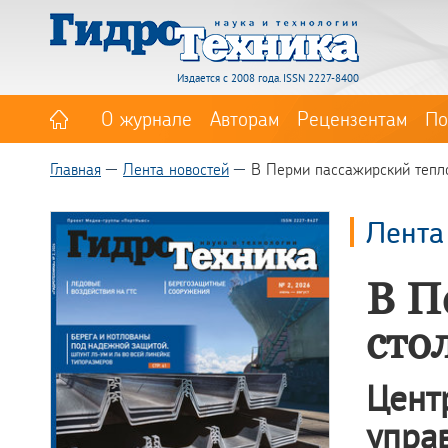
Издается с 2008 года. ISSN 2227-8400
О журнале
Авторам
Рецензентам
По
Главная
Лента новостей
В Перми пассажирский тепл
Лента
В П
сто
Цен
упра