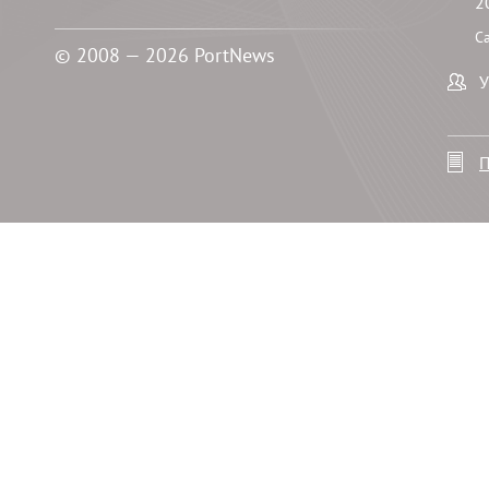
2
С
© 2008 — 2026 PortNews
У
П