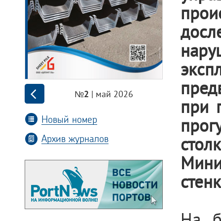
про
досл
нар
эксп
пред
| май 2026
№2
при 
Новый номер
про
Архив журналов
стол
Мини
стенк
На б