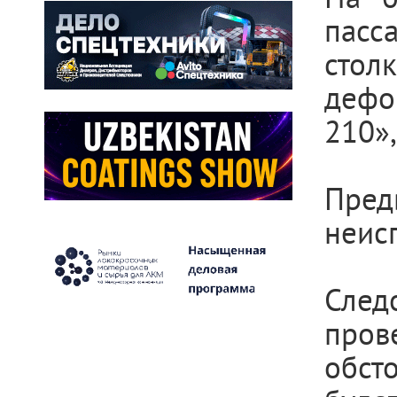
пасс
стол
дефо
210»
Пред
неис
След
пров
обст