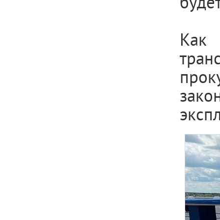
буде
Как
тран
прок
зак
эксп