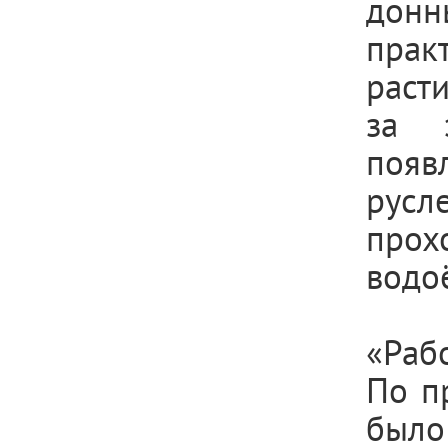
донн
пра
раст
за 
появ
русл
про
водоё
«Раб
По п
был