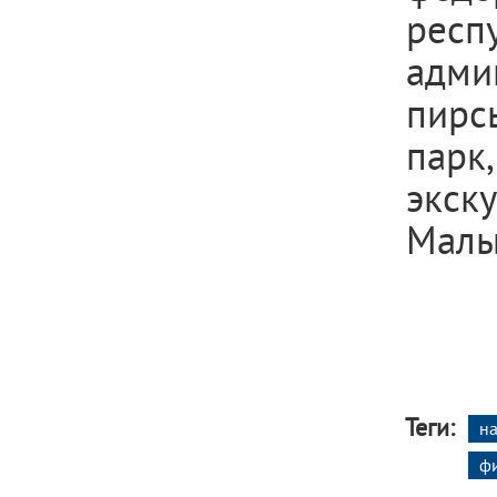
рес
адми
пирс
парк
экск
Малы
Теги:
н
ф