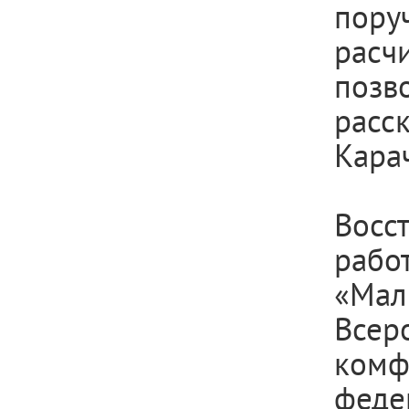
пору
расч
позв
расс
Кара
Восс
рабо
«Мал
Всер
ком
фед