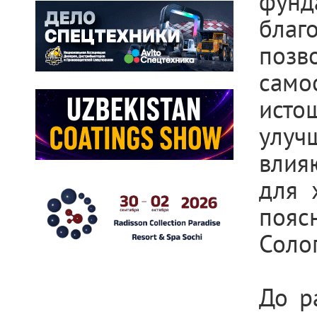
фун
бла
позв
сам
исто
улуч
влияю
для 
пояс
Солог
До р