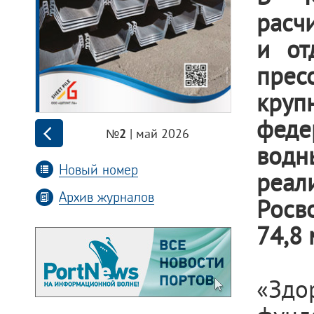
расч
и от
прес
кру
феде
| май 2026
№2
водн
Новый номер
реа
Архив журналов
Росв
74,8 
«Здо