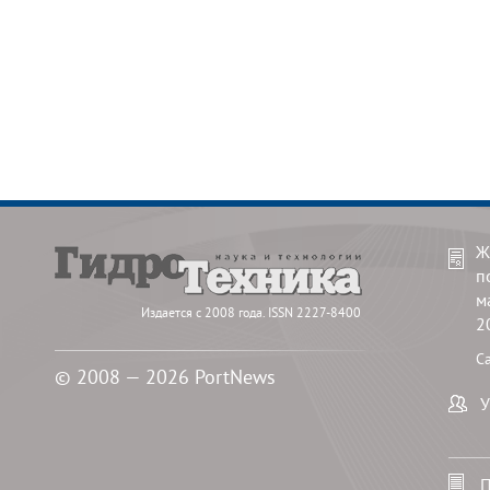
Ж
п
м
Издается с 2008 года. ISSN 2227-8400
2
С
© 2008 — 2026 PortNews
У
П