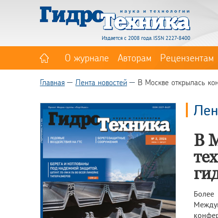
Издается с 2008 года. ISSN 2227-8400
О журнале
Авторам
Рецензентам
Главная
Лента новостей
В Москве открылась кон
Лен
В 
те
ги
Более
Между
конфер