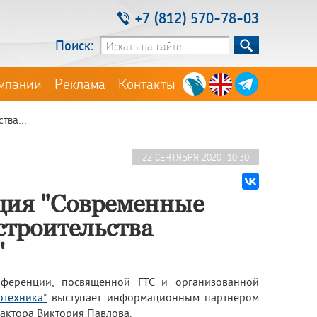
+7 (812) 570-78-03
Поиск:
мпании
Реклама
Контакты
тва...
22 СЕНТЯБРЯ 2020 10:30
ция "Современные
строительства
"
нференции, посвященной ГТС и организованной
отехника"
выступает информационным партнером
дактора Виктория Павлова.