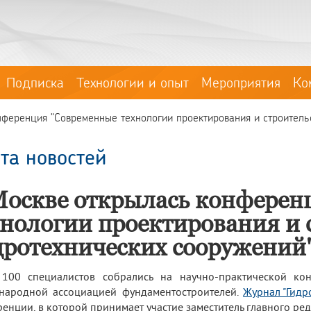
Подписка
Технологии и опыт
Мероприятия
Ко
ференция "Современные технологии проектирования и строительс
та новостей
Москве открылась конферен
хнологии проектирования и 
дротехнических сооружений
 100 специалистов собрались на научно-практической ко
народной ассоциацией фундаментостроителей.
Журнал "Гидр
енции, в которой принимает участие заместитель главного ре