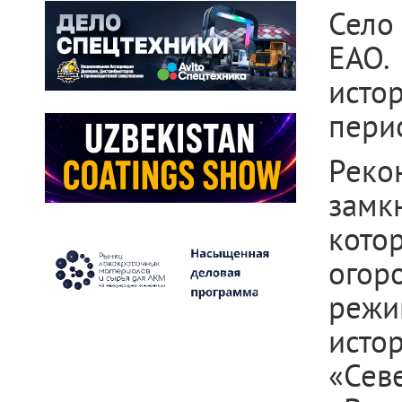
Село
ЕАО.
исто
пери
Реко
замк
кото
огор
режи
исто
«Сев