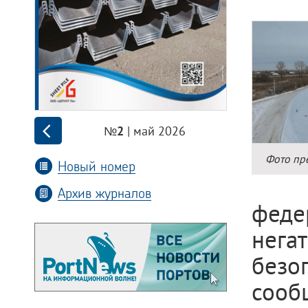
| май 2026
№2
Фото пр
Новый номер
Архив журналов
феде
нег
без
сооб