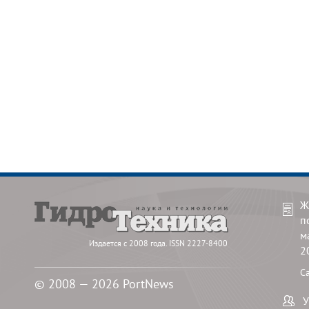
Ж
п
м
Издается с 2008 года. ISSN 2227-8400
2
С
© 2008 — 2026 PortNews
У