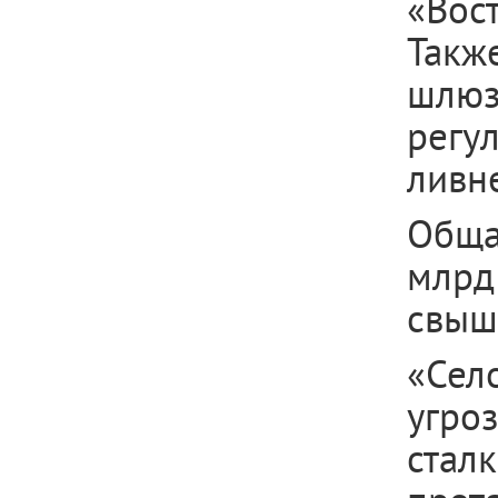
«Вос
Такж
шлюз
регу
ливн
Обща
млрд
свыш
«Сел
угро
стал