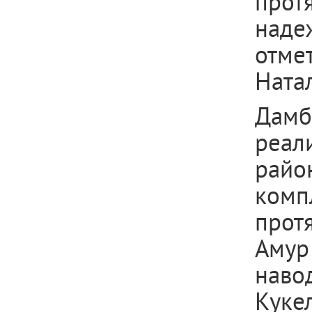
прот
наде
отме
Ната
Дамб
реал
райо
ком
прот
Амур
наво
Куке