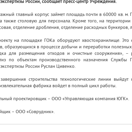
сэкспертизы России, сообщает пресс-центр Учреждения.
ажный главный корпус займет площадь почти в 60000 кв. м. 
 а также столовую для персонала. Кроме того, на территори
совая, отделение дробления, отделение расходных бункеров, 
оекту на площадке ГОКа оборудуют хвостохранилище. Это
в, образующихся в процессе добычи и переработки полезных
дка для размещения отходов и очистные сооружения», – р
ртиз по объектам производственного назначения Службы 
сэкспертизы России Руслан Цивенко.
завершения строительства технологические линии выйдут 
извлекательная фабрика войдет в полный цикл работы.
льный проектировщик – ООО «Управляющая компания ЮГК».
йщик – ООО «Соврудник».