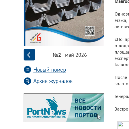
Главго
Одноэт
этажа,
автове
«По пр
отходо
площа
| май 2026
№2
экспе
Главго
Новый номер
После 
Архив журналов
золото
Генера
Застро