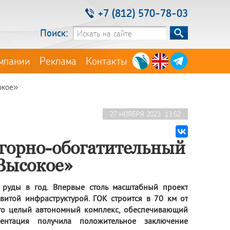
+7 (812) 570-78-03
Поиск:
мпании
Реклама
Контакты
окое»
27 НОЯБРЯ 2023 13:52
 горно-обогатительный
Высокое»
 руды в год. Впервые столь масштабный проект
витой инфраструктурой. ГОК строится в 70 км от
это целый автономный комплекс, обеспечивающий
ментация получила положительное заключение