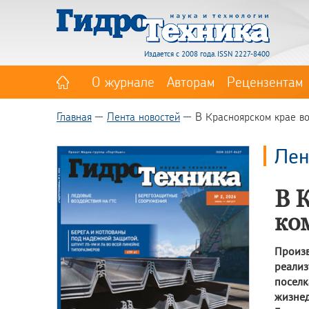
Издается с 2008 года. ISSN 2227-8400
О журнале
Авторам
Рецензентам
Главная
Лента новостей
В Красноярском крае в
Лен
В 
ко
Произ
реализ
поселк
жизне