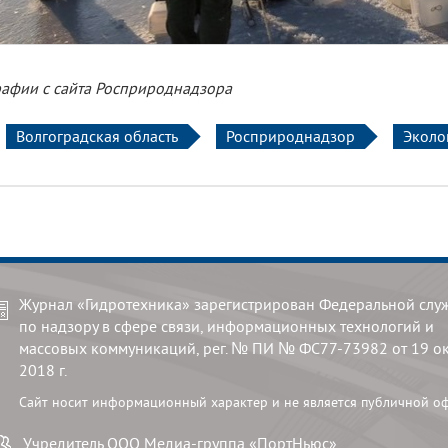
афии с сайта Росприроднадзора
Волгоградская область
Росприроднадзор
Эколо
Журнал «Гидротехника» зарегистрирован Федеральной слу
по надзору в сфере связи, информационных технологий и
массовых коммуникаций, рег. № ПИ № ФС77-73982 от 19 о
2018 г.
Сайт носит информационный характер и не является публичной о
Учредитель
ООО Медиа-группа «ПортНьюс»