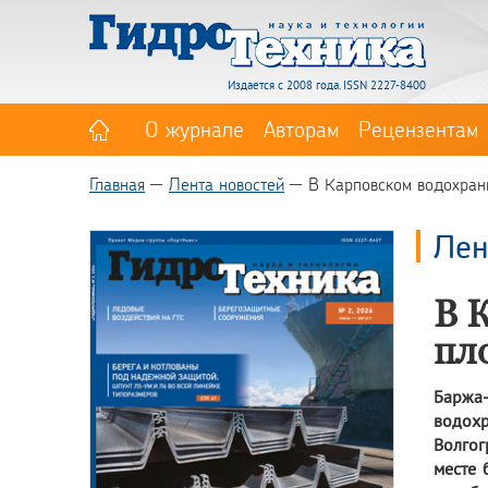
Издается с 2008 года. ISSN 2227-8400
О журнале
Авторам
Рецензентам
Главная
Лента новостей
В Карповском водохра
Лен
В 
пл
Баржа-
водох
Волгог
месте 