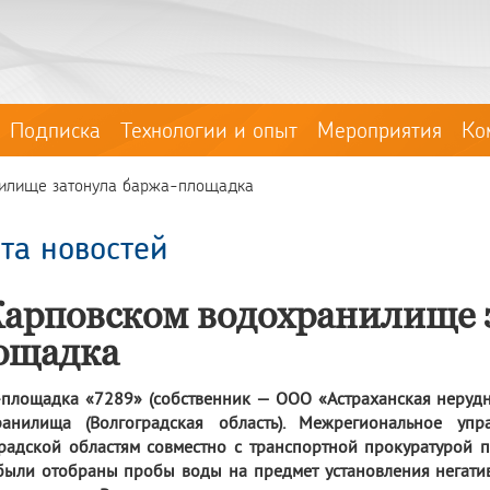
Подписка
Технологии и опыт
Мероприятия
Ко
нилище затонула баржа-площадка
та новостей
Карповском водохранилище 
ощадка
площадка «7289» (собственник — ООО «Астраханская нерудн
ранилища (Волгоградская область). Межрегиональное уп
радской областям совместно с транспортной прокуратурой 
были отобраны пробы воды на предмет установления негатив