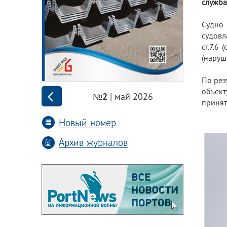
служба
Судно
судовл
ст.7.6
(наруш
По рез
объект
| май 2026
№2
принят
Новый номер
Архив журналов