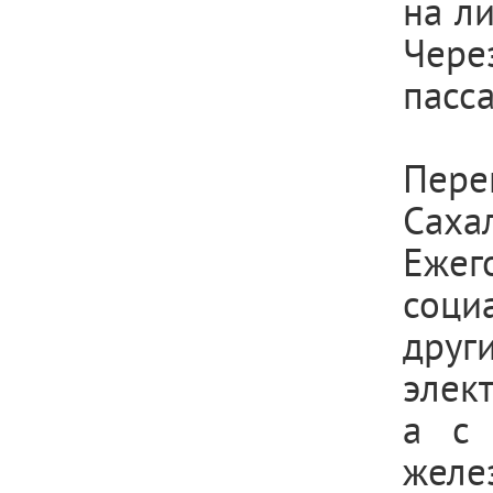
на л
Чере
пасс
Пере
Саха
Ежег
соци
друг
элект
а с 
жел