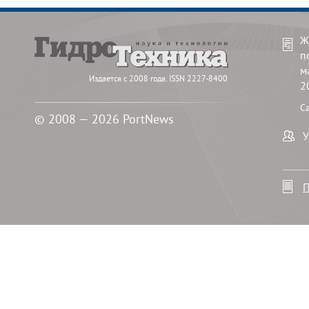
Ж
п
м
Издается с 2008 года. ISSN 2227-8400
2
С
© 2008 — 2026 PortNews
У
П