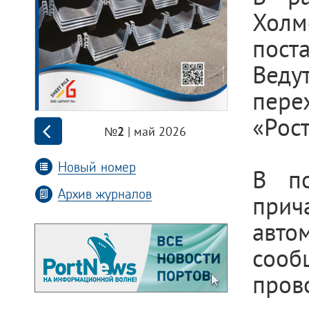
Холм
пост
Веду
пере
«Рос
| май 2026
№2
Новый номер
В по
Архив журналов
прич
авт
сооб
пров