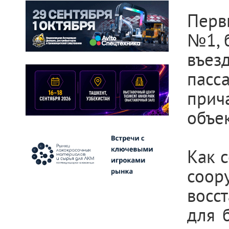
Перв
№1, б
въез
пасс
прич
объек
Как 
соор
восс
для 