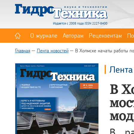
Издается с 2008 года. ISSN 2227-8400
О журнале
Авторам
Рецензентам
По
Главная
Лента новостей
В Холмске начаты работы по
Лента
В Х
мос
мод
В ра