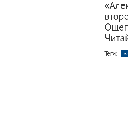
«Але
вто
Ощеп
Читай
Теги:
мо