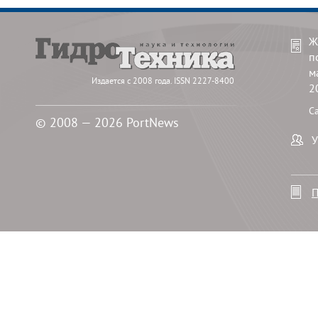
Ж
п
м
Издается с 2008 года. ISSN 2227-8400
2
С
© 2008 — 2026 PortNews
У
П