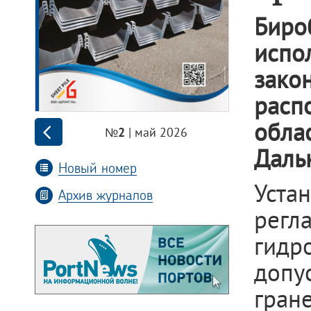
Биро
испо
зако
расп
обл
| май 2026
№2
Даль
Новый номер
Уста
Архив журналов
регл
гидр
допу
гра