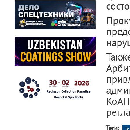
сост
Про
пред
нару
Такж
Арби
при
адми
КоА
регл
Теги:
Г