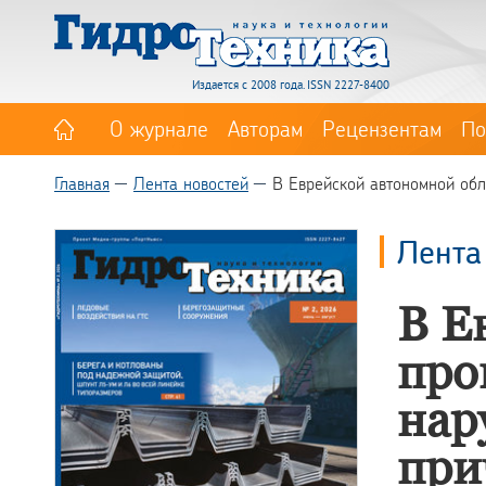
Издается с 2008 года. ISSN 2227-8400
О журнале
Авторам
Рецензентам
По
Главная
Лента новостей
В Еврейской автономной обл
Лента
В Е
про
нар
при