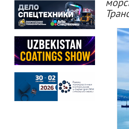
морс
Тран