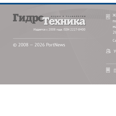
Ж
п
м
Издается с 2008 года. ISSN 2227-8400
2
С
© 2008 — 2026 PortNews
У
П