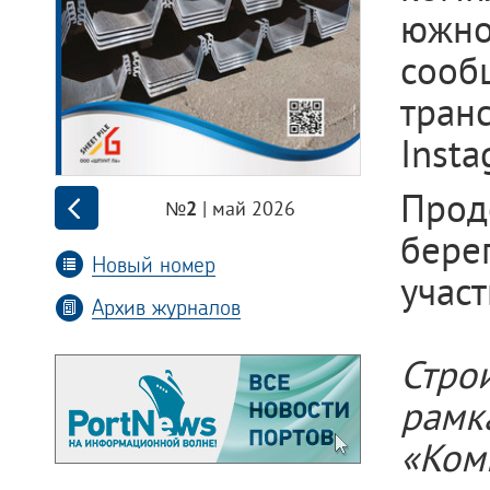
южно
сооб
тран
Insta
Прод
| май 2026
№2
бере
Новый номер
участ
Архив журналов
Стро
рам
«Ком