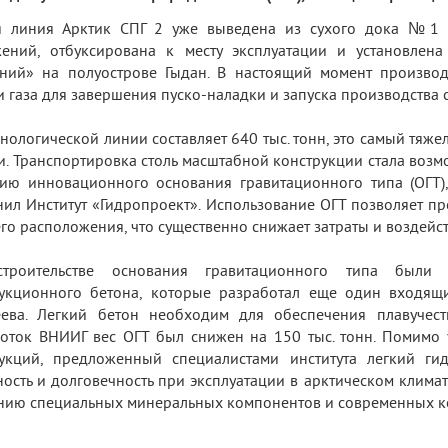
я линия Арктик СПГ 2 уже выведена из сухого дока №1 Ц
жений, отбуксирована к месту эксплуатации и установлен
нний» на полуострове Гыдан. В настоящий момент произво
 газа для завершения пуско-наладки и запуска производства 
хнологической линии составляет 640 тыс. тонн, это самый тя
и. Транспортировка столь масштабной конструкции стала воз
ию инновационного основания гравитационного типа (ОГТ
ил Институт «Гидропроект». Использование ОГТ позволяет пр
его расположения, что существенно снижает затраты и воздей
троительстве основания гравитационного типа были 
укционного бетона, которые разработал еще один входящий
еева. Легкий бетон необходим для обеспечения плавучест
оток ВНИИГ вес ОГТ был снижен на 150 тыс. тонн. Помимо
рукций, предложенный специалистами института легкий ги
ость и долговечность при эксплуатации в арктическом климат
нию специальных минеральных компонентов и современных к