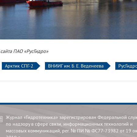
 сайта ПАО «РусГидро»
Арктик СПГ-2
ВНИИГ им. Б. Е. Веденеева
РусГидр
Журнал «Гидротехника» зарегистрирован Федеральной слу
по надзору в сфере связи, информационных технологий и
массовых коммуникаций, рег. № ПИ № ФС77-73982 от 19 о