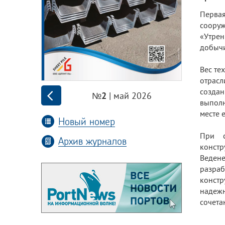
Перва
соору
«Утре
добычи
Вес те
отрасл
создан
| май 2026
№2
выполн
месте 
Новый номер
При с
Архив журналов
констр
Веден
разраб
конст
надежн
сочета