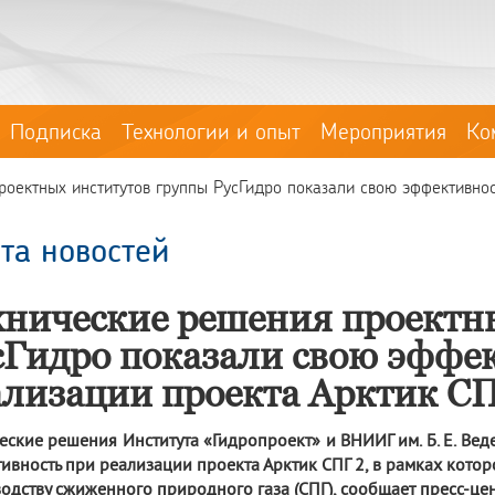
Подписка
Технологии и опыт
Мероприятия
Ко
оектных институтов группы РусГидро показали свою эффективност
та новостей
хнические решения проектн
сГидро показали свою эффе
ализации проекта Арктик СП
еские решения Института «Гидропроект» и ВНИИГ им. Б. Е. Вед
ивность при реализации проекта Арктик СПГ 2, в рамках котор
одству сжиженного природного газа (СПГ), сообщает пресс-ц