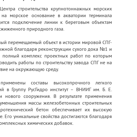
ентра строительства крупнотоннажных морских
а на морское основание в акватории терминала
дится подключение линии к береговым объектам
сжиженного природного газа.
желый перемещаемый объект в истории мировой СПГ-
можной благодаря реконструкции сухого дока №1 и
), полный комплекс проектных работ по которым
оводить работы по строительству завода СПГ не на
ствие на окружающую среду.
применены составы высокопрочного легкого
 в Группу РусГидро институт – ВНИИГ им. Б. Е.
и нового сооружения. В результате применения
 уменьшения массы железобетонных строительных
дротехнический бетон обеспечивает их высокую
е. Его уникальные свойства достигаются благодаря
омплексных химических добавок.