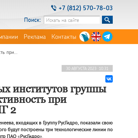
+7 (812) 570-78-03
Поиск:
мпании
Реклама
Контакты
ь при...
30 АВГУСТА 2023 10:31
ых институтов группы
ктивность при
Г 2
енеева, входящих в Группу РусГидро, показали свою
ого будут построены три технологические линии по
ентр ПАО
«
РусГидро
».