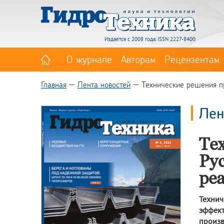
Издается с 2008 года. ISSN 2227-8400
О журнале
Авторам
Рецензентам
Главная
Лента новостей
Технические решения пр
Лен
Те
Ру
ре
Технич
эффект
произв