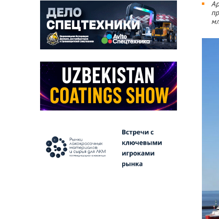
Ар
пр
мл